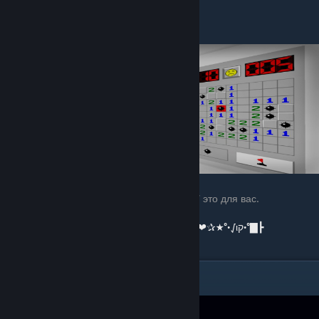
БОНУСНАЯ КАРТА
:
10. Minesweeper (Сапер)
Сапер в кс го. Если скучаете по windows 7 это для вас.
▇°•√ιק•°★✰❤▇═─۩͇̿Ссылка на карту۩─═▇❤✰★°•√ιק•°▇┣
end