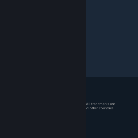
PoRvAnI_2z
Feb 24, 2021 @ 8:44am
топ
© 2026 Valve Corporation. All rights reserved. All trademarks are
property of their respective owners in the US and other countries.
VAT included in all prices where applicable.
Get Mobile Apps
STEAM