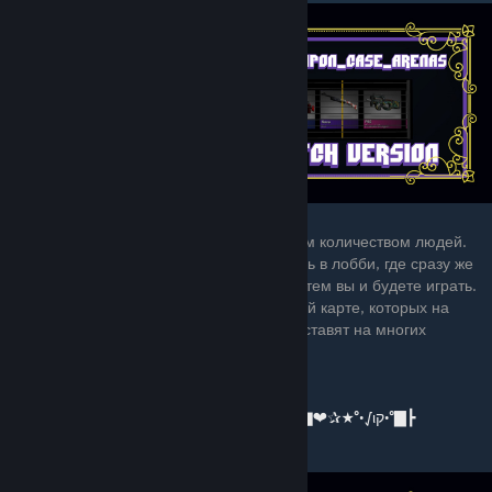
1.mg_weapon_case_arenas
Это карта, где вы можете играть с большим количеством людей.
Хоть 5 на 5. В начале игры вы появляетесь в лобби, где сразу же
запускается кейс и что из него выпадет, с тем вы и будете играть.
После кейса вы появляетесь на рандомной карте, которых на
карте насчитывается 6 штук. Такую карту ставят на многих
серверах по теме Minigames.
⭐️⭐️⭐️⭐️⭐️
┣▇°•√ιק•°★✰❤▇═─۩͇̿Ссылка на карту۩─═▇❤✰★°•√ιק•°▇┣