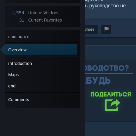
друзьями. Если тебе понравилось руководство не
забывай его оценивать.
4,554
Unique Visitors
31
Current Favorites
Award
Favorite
Share
GUIDE INDEX
Overview
introduction
introduction
Maps
end
Comments
Maps