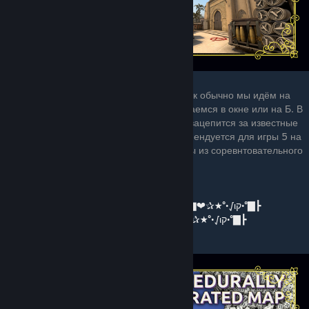
3.Mirage Mirror
Это обычный мираж, но он отзеркален. Как обычно мы идём на
право и думаем что идем на А, но оказываемся в окне или на Б. В
этом и прикол этой карты. Ты пытаешься зацепится за известные
позиции и не понимаешь куда идти. Рекомендуется для игры 5 на
5. Также снизу будут ещё некоторые карты из соревнтовательного
режима.
⭐️⭐️⭐️⭐️⭐️
┣▇°•√ιק•°★✰❤▇═─۩͇̿Ссылка на карту۩─═▇❤✰★°•√ιק•°▇┣
┣▇°•√ιק•°★✰❤▇═─۩͇̿Другие карты۩─═▇❤✰★°•√ιק•°▇┣