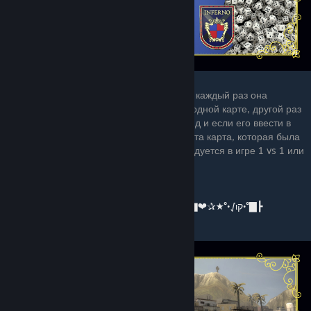
4. AIM ROGUE INFERNO
Это необычная aim карта. Дело в том, что каждый раз она
меняется. Один раз вы можете играть на одной карте, другой раз
на другой. Каждый раунд в чат пишется сид и если его ввести в
главном меню аимки этот сид, запустится та карта, которая была
когда в чат писали сид. Эта карта рекомендуется в игре 1 vs 1 или
2 vs 2.
⭐️⭐️⭐️⭐️⭐️
┣▇°•√ιק•°★✰❤▇═─۩͇̿Ссылка на карту۩─═▇❤✰★°•√ιק•°▇┣