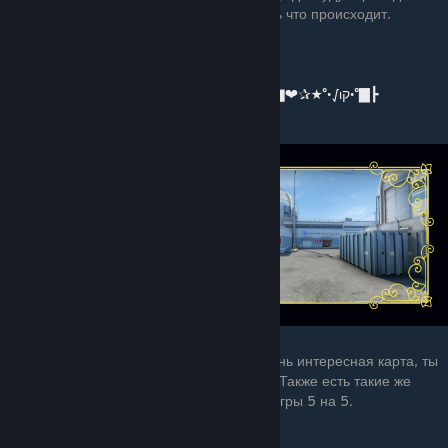
слишком быстро, и вы не будете понимать что происходит.
Рекомендуется для игры 1 vs 1 или 2 vs 2.
⭐️⭐️⭐️⭐️⭐️
┣▇°•√ιק•°★✰❤▇═─۩͇̿Ссылка на карту۩─═▇❤✰★°•√ιק•°▇┣
8. de_nache
de_nache это cache, но в стиле nuke. Очень интересная карта, ты
видешь знакомые детали, но это все нюк. Также есть такие же
карты mirage, office. Рекомендуется для игры 5 на 5.
⭐️⭐️⭐️⭐️⭐️