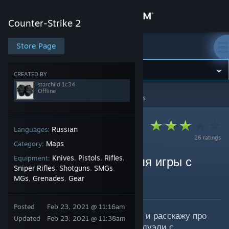
Sign in
Counter-Strike 2
Store
Store Page
Counter-Strike 2
Community
CREATED BY
starchild 1c34
Offline
Counter-Strike 2
>
Guides
>
starchild 1c34's Guides
About
Support
Russian
Languages:
26 ratings
Maps
Category:
Change language
Knives
Pistols
Rifles
Equipment:
,
,
,
Карты из мастерской для игры с
Sniper Rifles
Shotguns
SMGs
,
,
,
друзьями
MGs
Grenades
Gear
Get the Steam Mobile App
,
,
By starchild 1c34
View desktop website
Posted
Feb 23, 2021 @ 11:16am
В этом руководстве я вам покажу и расскажу про
Updated
Feb 23, 2021 @ 11:38am
крутые карты из мастерской для дуэли с