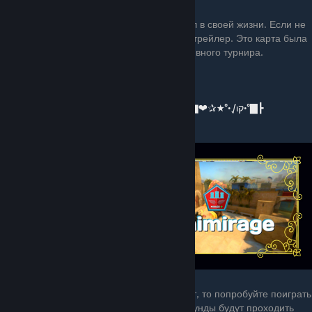
6. The OMEN arena
Это самая лучшая арена, которую я видел в своей жизни. Если не
верите переходите по ссылке и смотрите трейлер. Это карта была
разработана специально для киберспортивного турнира.
Рекомендуется для игры в 4-ом.
⭐️⭐️⭐️⭐️⭐️
┣▇°•√ιק•°★✰❤▇═─۩͇̿Ссылка на карту۩─═▇❤✰★°•√ιק•°▇┣
7. mini mirage
Если вы хотите получить интересный опыт, то попробуйте поиграть
на mini картах. Например mini mirage. Раунды будут проходить