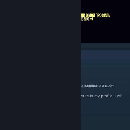
9
Comments
kaito ✯
Jun 30 @ 6:52pm
RUS: Выберите что то одно из этого списка и напишите в моём
профиле, отвечу тем же
ENG: Choose the one that's on the list and write in my profile, I will
answer the same
+rep GG WP
+rep люблю тебя
+rep соло
+rep ebet