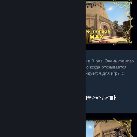
2.de_mirage_MAX
Это карта из ММ Mirage, но она увеличена в 9 раз. Очень фаново
играть с друзьями на такой карте, особенно когда открывается
много новых интересных позиций. Рекомендуется для игры с
друзьями до 10 человек в команде.
⭐️⭐️⭐️⭐️
┣▇°•√ιק•°★✰❤▇═─۩͇̿Ссылка на карту۩─═▇❤✰★°•√ιק•°▇┣