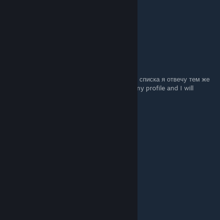
+REP PLAY LIKE SOFT
+REP GOD OF AWP
+REP GOD OF AK47
+REP GOD OF DEAGLE
ghost
Feb 6 @ 1:56pm
напишите мне в профиль что нибудь из ниж списка я отвечу тем же
Write me something from the list below in my profile and I will
respond in kind
+𝚛𝚎𝚙 𝚏𝚛𝚒𝚎𝚗𝚍𝚕𝚢 🐾
+𝚛𝚎𝚙 𝚋𝚎𝚊𝚞𝚝𝚒𝚏𝚞𝚕 𝚙𝚛𝚘𝚏𝚒𝚕𝚎 💖
+𝚛𝚎𝚙 𝚗𝚒𝚌𝚎 𝚝𝚎𝚊𝚖𝚖𝚊𝚝𝚎 💜
+rep люблю тебя
+rep соло
+rep ebet
+rep tryhard
+rep хочу от тебя детей
+rep best player in the world
+rep талант
+rep window player
+rep sigma
+rep nice profile