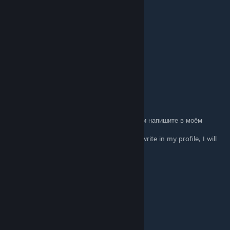
+rep tryhard
+rep best player in the world
+rep талант
+rep window player
+rep ♥♥♥♥♥♥♥♥
+rep nice profile
+rep good player
+rep absolute
kaito ✯
Jun 30 @ 6:52pm
RUS: Выберите что то одно из этого списка и напишите в моём
профиле, отвечу тем же
ENG: Choose the one that's on the list and write in my profile, I will
answer the same
+rep GG WP
+rep люблю тебя
+rep соло
+rep ebet
+rep tryhard
+rep best player in the world
+rep талант