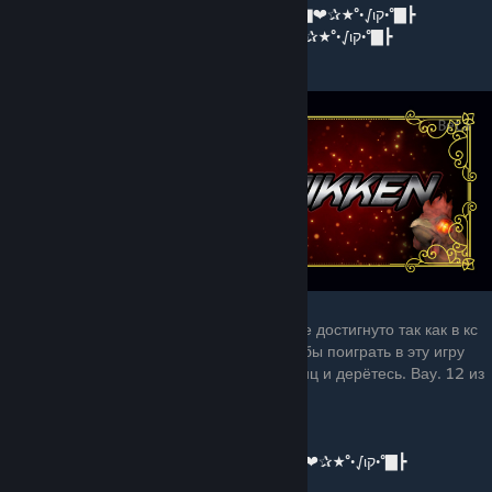
┣▇°•√ιק•°★✰❤▇═─۩͇̿Ссылка на карту۩─═▇❤✰★°•√ιק•°▇┣
┣▇°•√ιק•°★✰❤▇═─۩͇̿Другие карты۩─═▇❤✰★°•√ιק•°▇┣
9. CHIKKEN
Я хотел бы вам сказать, что будующее уже достигнуто так как в кс
го выпустили ФАЙТИНГ ПРО КУРИЦ. Что бы поиграть в эту игру
святых нужно 2 игрока. Вы играете за куриц и дерётесь. Вау. 12 из
10.
⭐️⭐️⭐️⭐️⭐️
▇°•√ιק•°★✰❤▇═─۩͇̿Ссылка на карту۩─═▇❤✰★°•√ιק•°▇┣