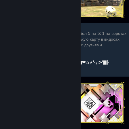
5. 5vs5_football
Как вы могли понять по названию это футбол 5 на 5: 1 на воротах,
4 в поле. Очень фановый режим. Видал такую карту в видосах
многих блогеров. Очень классно для игры с друзьями.
⭐️⭐️⭐️⭐️⭐️
┣▇°•√ιק•°★✰❤▇═─۩͇̿Ссылка на карту۩─═▇❤✰★°•√ιק•°▇┣