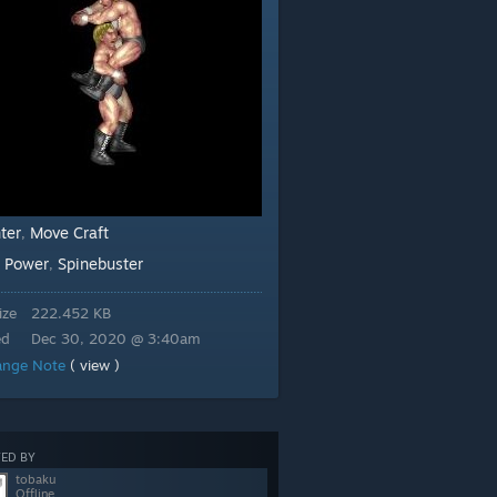
ter
Move Craft
,
Power
Spinebuster
:
,
ize
222.452 KB
ed
Dec 30, 2020 @ 3:40am
ange Note
( view )
ED BY
tobaku
Offline