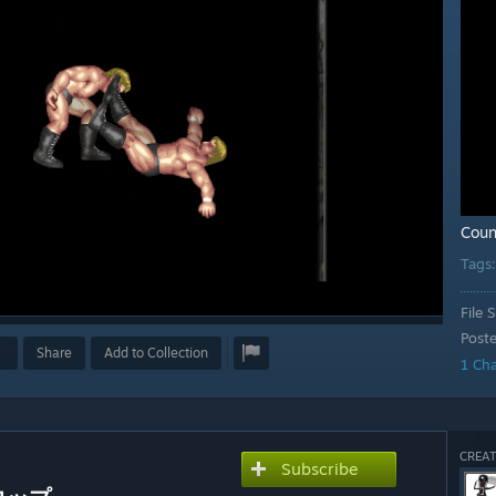
Coun
Tags
File S
Post
Share
Add to Collection
1 Ch
CREAT
Subscribe