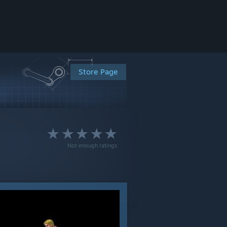
Store Page
Not enough ratings