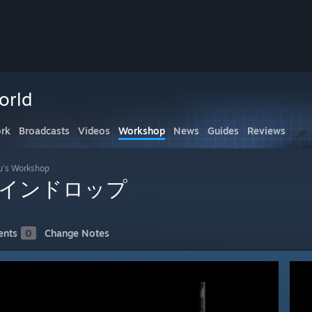
orld
rk
Broadcasts
Videos
Workshop
News
Guides
Reviews
u's Workshop
インドロップ
nts
0
Change Notes