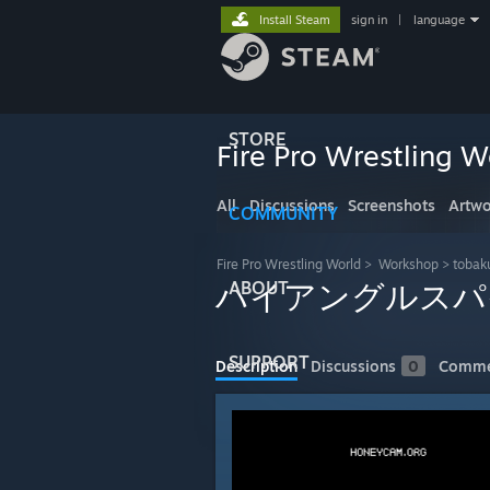
Install Steam
sign in
|
language
STORE
Fire Pro Wrestling W
All
Discussions
Screenshots
Artwo
COMMUNITY
Fire Pro Wrestling World
>
Workshop
>
tobak
ABOUT
ハイアングルスパ
SUPPORT
Description
Discussions
0
Comme