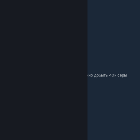
Jun 1, 2025 @ 12:45pm
меньше дает уже
Медведь
Mar 16, 2023 @ 4:34pm
С нового обновления за 20 дизеля 2к МВК
arrivederci
Nov 1, 2022 @ 2:08pm
Устаревшая информация. За 20 дизеля можно добыть 40к серы
I hate hackers
[author]
Jan 8, 2021 @ 1:40am
Забыл упомянуть.
nothing
Dec 13, 2020 @ 1:15am
на сфере тоже есть дизильное топливо