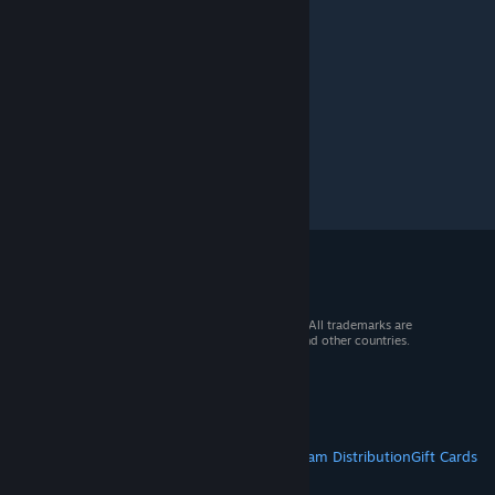
© 2026 Valve Corporation. All rights reserved. All trademarks are
property of their respective owners in the US and other countries.
VAT included in all prices where applicable.
Get Mobile Apps
STEAM
About Steam
Steam SSA
Steamworks
Steam Distribution
Gift Cards
VALVE