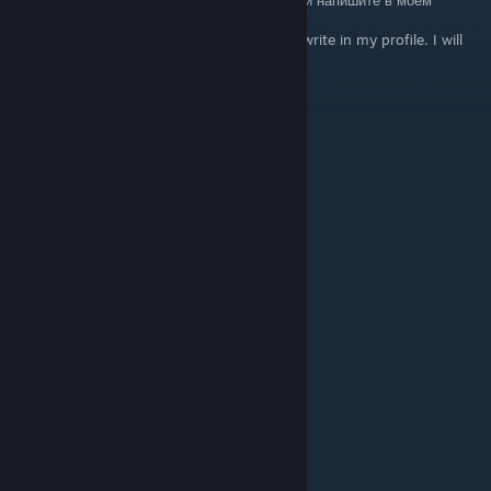
профиле. Отвечу тем же.
ENG: Choose the one that's on the list and write in my profile. I will
do this for you too.
+rep nice boar,pig
+rep спасибо за игру
+rep thx for playing
+rep the best
+rep Топ тиммейт
+rep топ
+rep GG
+rep very nice
+Rep relax teammate
+Clutch King
+rep awp god
+rep second s1mple
+rep ak47 god
Hozadaki
Jan 9 @ 12:45pm
а сопля как призывается?
Картавое Чудище