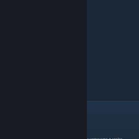
Дизельное топливо: 20 шт
Камень
Количество: 200.000
Время: 40 минут
В минуту: 5.000
Дизельное топливо: 20 шт
Фрагменты металла
Количество: 100.000
Время: 40 минут
В минуту: 2.500
Дизельное топливо: 20 шт
7
Comments
Arik_Arakis
Apr 4 @ 10:10pm
RUS: Выберите что то одно из этого списка и напишите в моём