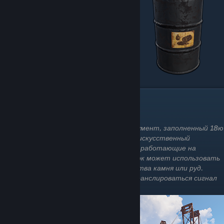
Гигантский экскаватор
Коротко о нем:
Гигантский экскаватор - огромный монумент, заполненный 18ю
учеными, которые используют тот же искусственный
интеллект и набор лута, что и ученые, работающие на
нефтяной вышке. После их очистки игрок может использовать
экскаватор для сбора большого количества камня или руд.
После активации экскаватора будет транслироваться сигнал
RF на частоте "4777".