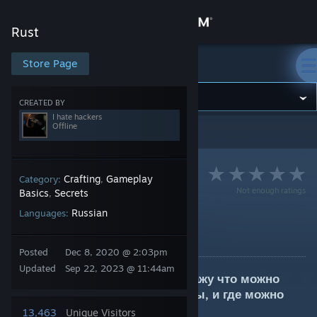
Sign in
Rust
Store
Store Page
Rust
Community
CREATED BY
I hate hackers
Offline
Rust
>
Guides
>
I hate hackers's Guides
About
Support
Crafting
Gameplay
Category:
,
Not enough ratings
Basics
Secrets
,
Russian
Languages:
Change language
Гигантский экскаватор
By I hate hackers
Get the Steam Mobile App
Posted
Dec 8, 2020 @ 2:03pm
Updated
Sep 22, 2023 @ 11:44am
В данном руководстве я расскажу что можно
View desktop website
получить с экскаватора ресурсы, и где можно
взять топливо для него
13,463
Unique Visitors