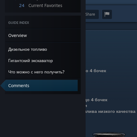
24
Current Favorites
Award
Favorite
Share
GUIDE INDEX
Overview
Дизельное топливо
Дизельное топливо
Получение дизельного топлива
Гигантский экскаватор
Сфера - 2 бочки
Водоочистные сооружения - от 3 до 4 бочек
Что можно с него получить?
Аэродром - от 3 до 4 бочек
Энергостанция - 3 бочки
Comments
Военные тунели - 4 бочки
Свалка - от 3 до 4 бочек
Маленькая нефтяная вышка - от 2 до 4 бочек
Большая нефтяная вышка - 4 бочки
Покупка в мирном городе - 300 топлива низкого качества
за 1 бочку