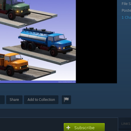
File S
Post
1 Ch
Share
Add to Collection
LINKS
Subscribe