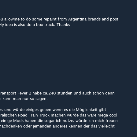
you allowme to do some repaint from Argentina brands and post
 My idea is also do a box truck. Thanks
 Transport Fever 2 habe ca.240 stunden und auch schon denn
e kann man nur so sagen.
er, und würde einiges geben wenn es die Möglichkeit gibt
stralischen Road Train Truck machen würde das wäre mega cool
 einige Mods haben die sogar ich nutze, würde ich mich freuen
r nachdenken oder jemanden anderes kennen der das vielleicht