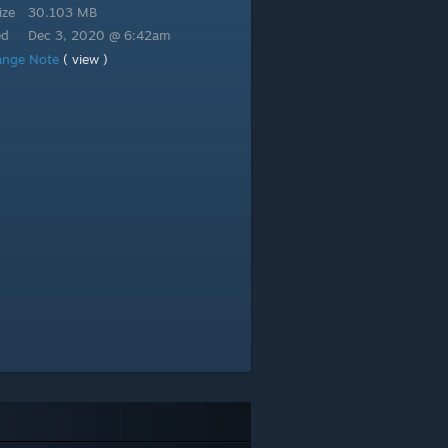
ize
30.103 MB
ed
Dec 3, 2020 @ 6:42am
ange Note
( view )