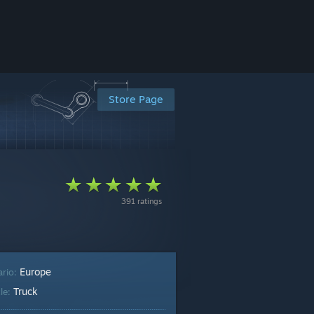
Store Page
391 ratings
Europe
ario:
Truck
le: