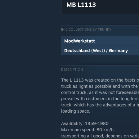
MB L1113
IN 2 COLLECTIONS BY TRUNKY
ModWerkstatt
Deutschland (West) / Germany
DESCRIPTION
The L 1113 was created on the basis o
truck as light as possible and with the
control truck, as it was not foreseeab
prevail with customers in the long te
truck, which has the advantages of a h
loading space.
Availibility: 1959-1980
Maximum speed: 80 km/h
transporting all good, depends on vari