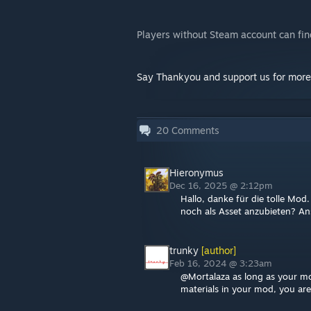
Players without Steam account can fi
Say Thankyou and support us for mor
20
Comments
Hieronymus
Dec 16, 2025 @ 2:12pm
Hallo, danke für die tolle M
noch als Asset anzubieten? An
trunky
[author]
Feb 16, 2024 @ 3:23am
@Mortalaza as long as your mo
materials in your mod, you ar