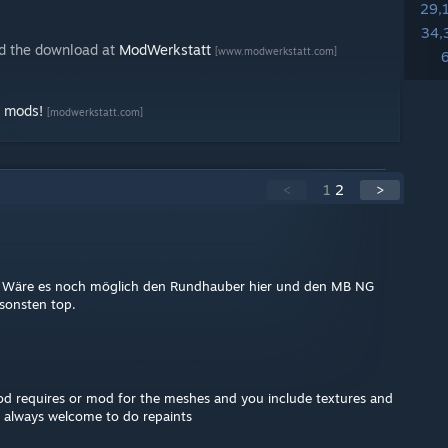
29,
34,
nd the download at
ModWerkstatt
[www.modwerkstatt.com]
e mods!
[modwerkstatt.com]
<
1
2
>
od. Wäre es noch möglich den Rundhauber hier und den MB NG
sonsten top.
d requires or mod for the meshes and you include textures and
e always welcome to do repaints