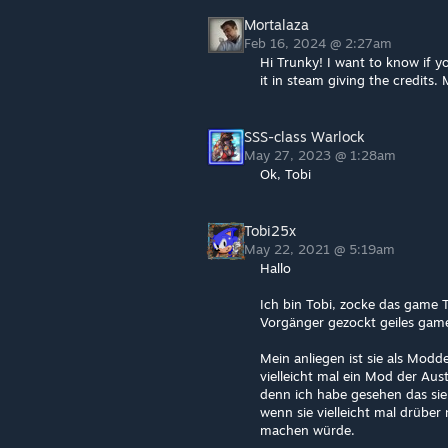
Mortalaza
Feb 16, 2024 @ 2:27am
Hi Trunky! I want to know if 
it in steam giving the credits.
SSS-class Warlock
May 27, 2023 @ 1:28am
Ok, Tobi
Tobi25x
May 22, 2021 @ 5:19am
Hallo
Ich bin Tobi, zocke das game
Vorgänger gezockt geiles gam
Mein anliegen ist sie als Modd
vielleicht mal ein Mod der Au
denn ich habe gesehen das sie
wenn sie vielleicht mal drübe
machen würde.