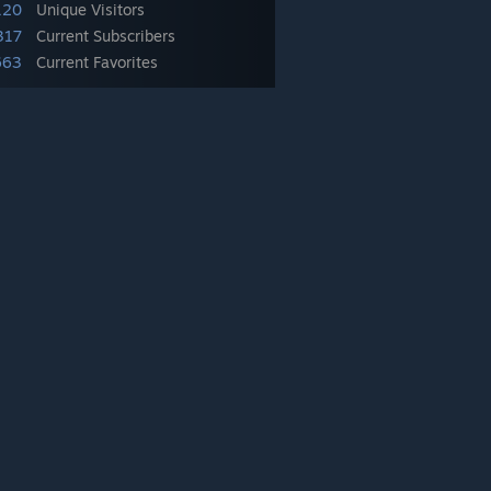
120
Unique Visitors
317
Current Subscribers
663
Current Favorites