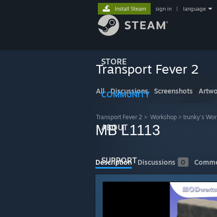
Install Steam
sign in
|
language
STORE
Transport Fever 2
All
Discussions
Screenshots
Artwo
COMMUNITY
Transport Fever 2
>
Workshop
>
trunky's Wo
MB L1113
ABOUT
SUPPORT
Description
Discussions
0
Comme