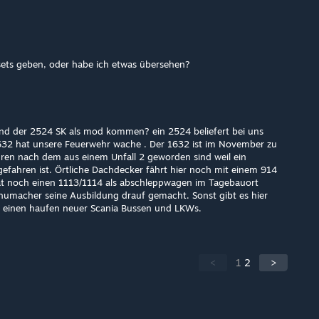
sets geben, oder habe ich etwas übersehen?
d der 2524 SK als mod kommen? ein 2524 beliefert bei uns
632 hat unsere Feuerwehr wache . Der 1632 ist im November zu
hren nach dem aus einem Unfall 2 geworden sind weil ein
gefahren ist. Örtliche Dachdecker fährt hier noch mit einem 914
at noch einen 1113/1114 als abschleppwagen im Tagebauort
umacher seine Ausbildung drauf gemacht. Sonst gibt es hier
einen haufen neuer Scania Bussen und LKWs.
<
1
2
>