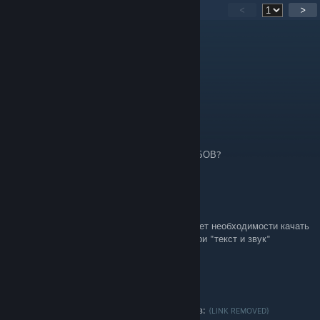
72
Comments
<
>
vazuza#magicrust
Dec 19, 2025 @ 10:00pm
а почему exe скачивается?
Mr.Acerc
Nov 11, 2024 @ 8:14am
ЕСТЬ ПЕРЕВОД КОММЕНТАРИЕВ РАЗРАБОВ?
Haru Moritaka
May 14, 2024 @ 10:01am
Вышла новая версия русификатора. Боле нет необходимости качать
отдельно видеоархив - все находится внутри "текст и звук"
Areopagit
Jan 19, 2021 @ 10:37pm
Здесь есть разные варианты русификаторов:
{LINK REMOVED}