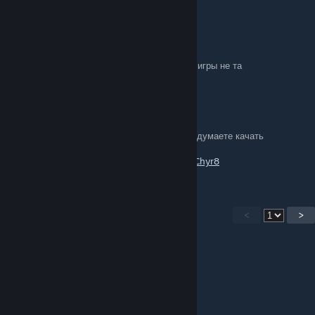
teka12
Aug 18, 2016 @ 12:39am
русификатор не работает пишет что версия игры не та
Kardi
Aug 17, 2016 @ 7:55am
Посмотрите вот это и скорее всего, вы передумаете качать
устанавливать русскую озвучку
https://www.youtube.com/watch?v=_4rIAZChyr8
<
>