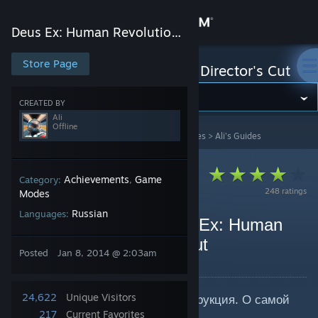
Sign in
Deus Ex: Human Revolution - Director's Cut
Store
Store Page
Deus Ex: Human Revolution - Director's Cut
Community
CREATED BY
Ali
Offline
Deus Ex: Human Revolution - Director's Cut
>
Guides
>
Ali's Guides
About
Support
Achievements
Game
Category:
,
248 ratings
Modes
Russian
Languages:
Change language
Русификатор для Deus Ex: Human
Revolution - Director's Cut
Get the Steam Mobile App
Posted
Jan 8, 2014 @ 2:03am
By Ali
View desktop website
24,622
Unique Visitors
Собственно набросал мини-инструкция. О самой
установки русификатора!
217
Current Favorites