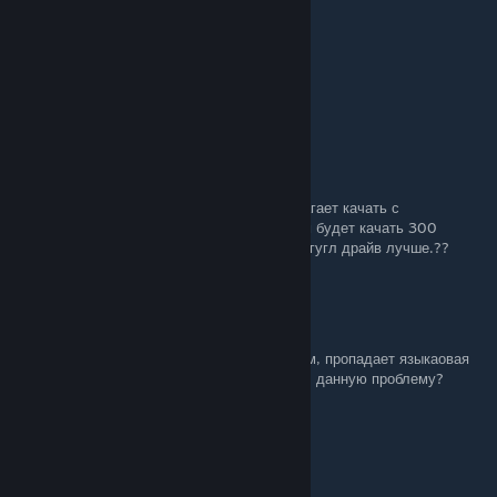
diff
Apr 23, 2020 @ 7:11am
Теперь по первой ссылке сразу с видео
leo-king-one
Feb 7, 2017 @ 10:26am
Что за фигня, с этого zoneofgames, предлагает качать с
Депозитфайл. там 700метров, без премиум будет качать 300
минут...нельзя на яндекс выложить, или на гугл драйв лучше.??
Renesco Rocketman
Feb 4, 2017 @ 4:32am
Присоединяюсь к некоторым комментаторам, пропадает языкаовая
панель после запуска игры. Никто не решил данную проблему?
Dedfar
Sep 26, 2016 @ 1:58pm
а как перевести версию на мак ос??