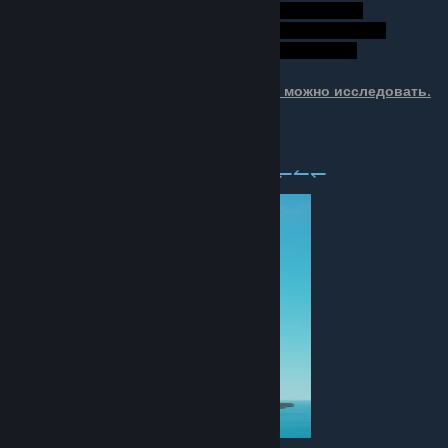
³
⁴
⁵
Следите за горизонтом, там много чего можно исследовать.
⇀⇁⇀⇁ Заброшенный плот ↼↽↼↽