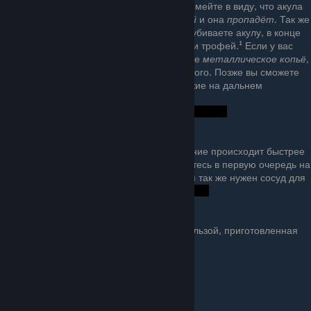
плиту, а потом перестроить её. Но имейте в виду, что акула
может отгрызть плиту с
фурнитурой
и она
пропадёт
. Так же
защищая свой плот, вы потихоньку убиваете акулу, в конце
концов вы сможете добыть её мясо и трофей.¹ Если у вас
будет достаточно ресурсов, сделайте
металлическое копьё
,
оно гораздо эффективней деревянного. Позже вы сможете
сделать
лук
, это самое лучшее оружие на дальнем
расстоянии.
¹
Опреснитель
Вы нуждаетесь в питье; обезвоживание происходит быстрее
чем истощение, так что сфокусируйтесь в первую очередь на
опреснителе. Не забывайте, что вам так же нужен сосуд для
воды.
Гриль
Позволяет кушать еду с большей пользой, приготовленная
еда сытнее сырой.
Удочка
Позволяет наловить много рыбы.