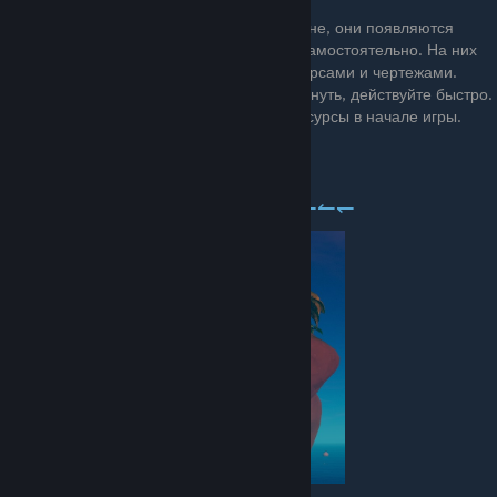
Вы можете найти их просто плавая в океане, они появляются
случайно, вам придётся подплыть к ним самостоятельно. На них
вы можете найти ящик с некоторыми ресурсами и чертежами.
Когда вы ступаете на плот, он начинает тонуть, действуйте быстро.
Это хороший вариант получить редкие ресурсы в начале игры.
⇀⇁⇀⇁ Маленький остров ↼↽↼↽