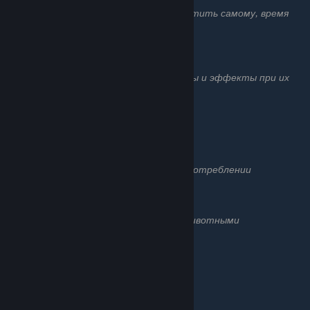
Список растений которые можно вырастить самому, время
созревания,и что с них можно получить
Еда
Список всей сырой и приготовленной еды и эффекты при их
употреблении
I. Рыба | мясо
II. Растения | Остальное
Рецепты блюд
Все рецепты блюд и эффекты при их употреблении
Приручение животных
Как найти, приручить и ухаживать за животными
1. Как приручить животное?
2. Как кормить животное?
3. Как сберечь животное?
4. Лама
5. Коза