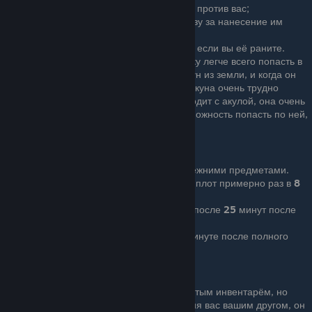
Акула и Иглобрюх не сопротивляются против вас;
Кабан и Крикун атакуют по одному разу за нанесение им
урона;
Крыса будет атакавать вас до смерти, если вы её раните.
Крикуна очень сложно убить, поскольку легче всего попасть в
него можно когда он вытаскивает валун из земли, и когда он
летит на вас, но в данном режиме крикуна очень трудно
спровоцировать. То же самое происходит с акулой, она очень
быстро плавает и это затрудняет возможность попасть по ней,
к тому же она плавает хаотично.
Простой режим :
После смерти вы возрождаетесь с прежними предметами.
Акула убивает вас за
5
кусей. Атакует плот примерно раз в
8
минут.
Полная жажда появляется примерно после
25
минут после
заполнения шкалы.
Голод наступает примерно на
31-й
минуте после полного
насыщения.
Обычный режим :
После смерти вы возрождаетесь с пустым инвентарём, но
вещи можно сохранить путём спасения вас вашим другом, он