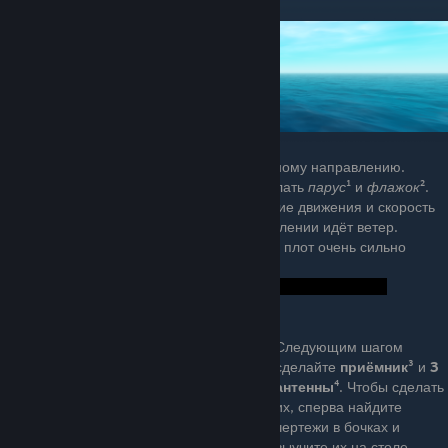
Изначально ваш плот будет следовать одному направлению.
Спустя некоторое время вам следует сделать
парус
¹ и
флажок
².
Парус позволяет регулировать направление движения и скорость
плота. Флажок показывает в каком направлении идёт ветер.
Если вы направите парус против ветра, то плот очень сильно
замедлится или вовсе остановится.
¹
²
Следующим шагом
сделайте
приёмник
³ и
3
антенны
⁴. Чтобы сделать
их, сперва найдите
чертежи в бочках и
выучите их на столе