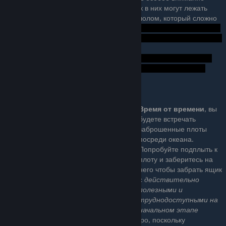
бочкам. Они чрезвычайно полезны, так как в них могут лежать
съедобные растения, и, особенно, металлолом, который сложно
добыть на начальном периоде игры.
¹
Время от времени
, вы
будете встречать
заброшенные плоты
посреди океана.
Попробуйте подплыть к
плоту и заберитесь на
него чтобы забрать ящик
с
действительно
полезными и
труднодоступными на
начальном этапе
компонентами. Следует действовать быстро, поскольку