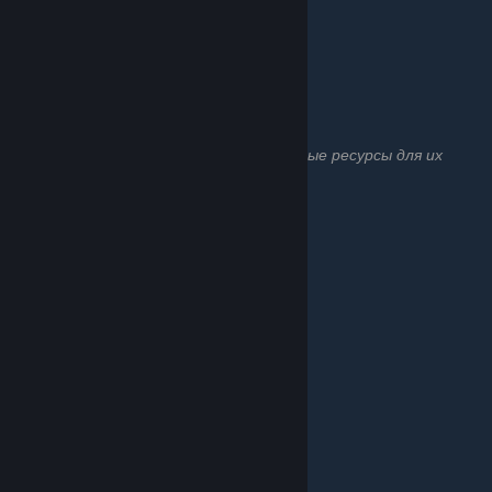
I. Инструменты
II. Оружие
III. Снаряжение
Полезная фурнитура
Список полезной фурнитуры, необходимые ресурсы для их
крафта и применение
I. Еда | вода
II. Мореплавание
III. Остальное
Декорации
Список всей декоративной мебели
1. Радио
2. Найденные вследствие рыбалки
3. Создаваемая декоративная мебель
Садоводство