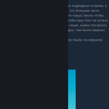
Встречаются случайно. Иногда встречаются подводные острова, у
них видна только поверхность. Это значит, что большая часть
ресурсов находится под водой. Используйте парус/ весло чтобы
подобраться к ним, затем бросьте якорь, чтобы ваш плот не уплыл.
Чтобы достичь вершины острова и забрать ящик, нужно построить
лестницу вверх. Не забудьте про морское дно, там много важных
ресурсов.
Ищите ящик, обычно на островах по одному ящику на вершине
либо на дне.
⇀⇁⇀⇁ Радиостанция ↼↽↼↽