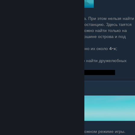
Может быть найден с помощью приёмника. При этом нельзя найти
большой остров, не посетив сначала радиостанцию. Здесь таятся
множество редких материалов, которые можно найти только на
больших островах. Ящики спрятаны на вершине острова и под
водой.
Острова охраняются
иглобрюхами
, обычно их около
4-х
;
кабаном
, возможно двумя; и
крикуном
.
Так же это единственное место, где можно найти дружелюбных
животных, обычно их здесь около
2-х
.
Основы игры - Сложный Режим
Небольшое руководство о выживании в сложном режиме игры.