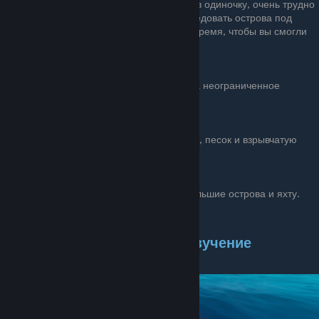
В сложном режиме игры, особенно в одиночку, очень трудно
избавиться от всех акул чтобы исследовать острова под
водой. Наживка задержит акулу на время, чтобы вы смогли
безопасно плавать в воде.
Якорь
Удерживает плот на одном месте на неограниченное
количество времени.
Плавильня
Позволяет плавить руды, водоросли, песок и взрывчатую
смесь.
Приёмник и антенны
Позволяет найти радиостанцию, большие острова и яхту.
⇁⇀⇁⇀⇁⇀⇁⇀⇁⇀⇁⇀⇁⇀⇁ Изучение
↼↽↼↽↼↽↼↽↼↽↼↽↼↽↼