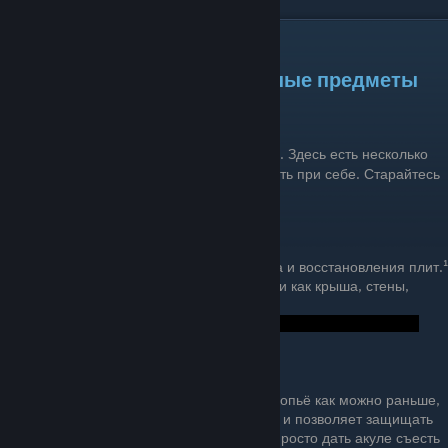
Основы игры II.
⇀⇁⇀⇁⇀⇁⇀⇁⇀⇁⇀⇁ Основные предметы
↼↽↼↽↼↽↼↽↼↽↼↽
Нажмите
[Tab]
чтобы открыть окно крафта. Здесь есть несколько
предметов, которые следует всегда держать при себе. Старайтесь
сделать их как можно раньше.
Строительный молот
Понадобится для расширения плота и восстановления плит.¹
Так же позволяет строить такие вещи как крыша, стены,
заборы, лестницы и так далее...
¹
Оружие
Постарайтесь сделать деревянное копьё как можно раньше,
оно не затрачивает много ресурсов, и позволяет защищать
ваш плот от акулы. Или вы можете просто дать акуле съесть