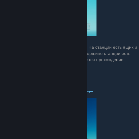
Может быть найдена используя приёмник. На станции есть ящик и
немного раскиданного металлолома. На вершине станции есть
помещение с белой доской, здесь начинается прохождение
сюжета.
⇀⇁⇀⇁ Большой остров ↼↽↼↽