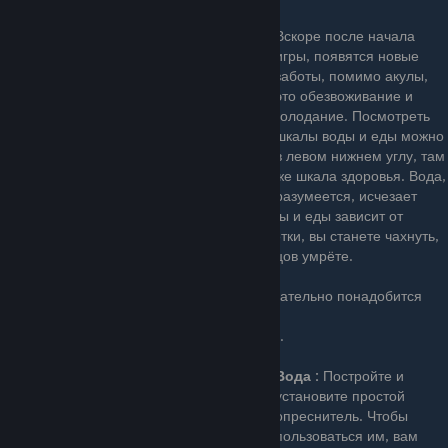
Вскоре после начала
игры, появятся новые
заботы, помимо акулы,
это обезвоживание и
голодание. Посмотреть
шкалы воды и еды можно
в левом нижнем углу, там
же шкала здоровья. Вода,
разумеется, исчезает
быстрее еды. Скорость исчерпывания воды и еды зависит от
режима игры. Когда шкала дойдет до отметки, вы станете чахнуть,
очень медленно двигаться, и, в конце концов умрёте.
Таким образом, чтобы выживать, вам обязательно понадобится
еда и питьевая вода.
Нажмите
[Tab]
чтобы открыть окно крафта.
Вода :
Постройте и
установите простой
опреснитель. Чтобы
пользоваться им, вам