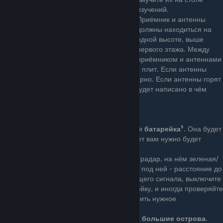
изучений.
Приёмник и антенны
должны находиться на
одной высоте, выше
первого этажа. Между
приёмником и антеннами
должна быть дистанция примерно
2<
x
<10
плит. Если антенны
горят зеленым, значит они подключены верно. Если антенны горят
красным, включите приёмник, на экране будет написано в чём
дело.
Чтобы приёмник работал, вам потребуется
батарейка
⁵. Она будет
постепенно разряжаться, когда она сдохнет вам нужно будет
заменить её новой.
На экране работающего приёмника будет радар, на нём зеленая/
синяя точка - исходящий сигнала, а число под ней - расстояние до
места. Поверните якорь в сторону исходящего сигнала, выключите
приёмник, чтобы он не расходовал батарейку, и иногда проверяйте
радар, чтобы не потерять сигнал и проверить нужное
направление.
Зелёными точками горят
радиостанция
и
большие острова
.