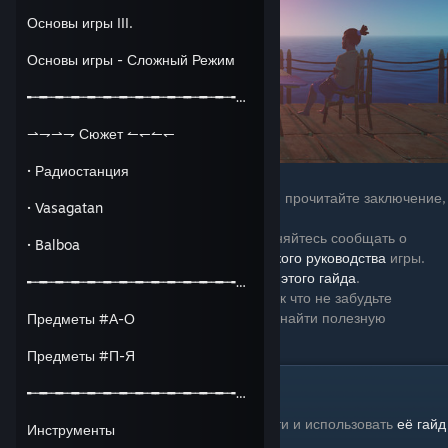
Основы игры III.
Основы игры - Сложный Режим
╾╼╾╼╾╼╾╼╾╼╾╼╾╼╾╼╾╼╾╼╾╼╾╼╾╼╾╼╾╼╾╼╾╼
⇀⇁⇀⇁ Сюжет ↼↽↼↽
· Радиостанция
(перед чтением этого всего, прочитайте заключение,
· Vasagatan
в конце)
Руководство не в разработке, так что стесняйтесь сообщать о
· Balboa
новой информации мне и
автору
английского руководства
игры.
Данное руководство только лишь перевод
этого гайда
.
╾╼╾╼╾╼╾╼╾╼╾╼╾╼╾╼╾╼╾╼╾╼╾╼╾╼╾╼╾╼╾╼╾╼
Надеюсь это руководство поможет вам, так что не забудьте
оценить его, чтобы больше людей смогли найти полезную
Предметы #А-О
информацию.
Предметы #П-Я
Merci
╾╼╾╼╾╼╾╼╾╼╾╼╾╼╾╼╾╼╾╼╾╼╾╼╾╼╾╼╾╼╾╼╾╼
Спасибо
Hyslyne
за разрешение перевести и использовать
её гайд
Инструменты
для создания этого руководства.