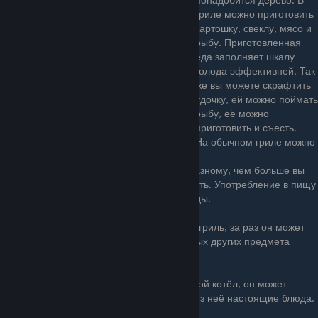
гриле можно приготовить
картошку, свеклу, мясо и
рыбу. Приготовленная
еда заполняет шкалу
голода эффективней. Так
же вы можете скрафтить
удочку, ей можно поймать
рыбу, её можно
приготовить и съесть.
На обычном гриле можно
пожарить только маленькую рыбу.
Разная еда заполняет шкалу голода по-разному, чем больше вы
сыты, тем меньше голода вы будете утолять. Употребление в пищу
сырую рыбу будет опустошать шкалу жажды.
Позднее вы можете сделать продвинутый гриль, за раз он может
приготовить 1 большую рыбу, либо 3 любых других предмета
пищи.
Ещё позже вы сможете построить поварской котёл, он может
совмещать разную сырую еду и готовить из неё настоящие блюда.