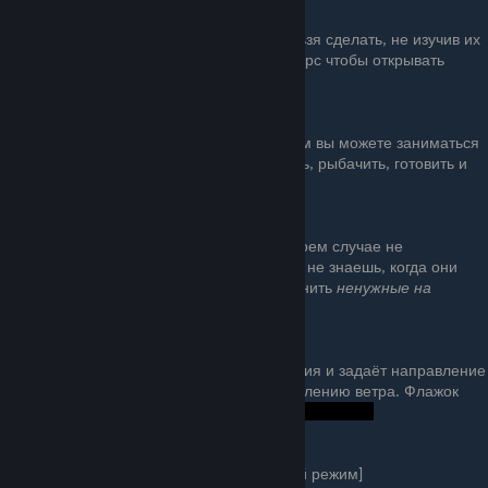
Рабочий стол
В игре есть предметы, которые нельзя сделать, не изучив их
ранее. Изучайте каждый новый ресурс чтобы открывать
новые предметы.
Сеть-ловушка
Ловит плавающие ресурсы, при этом вы можете заниматься
чем угодно : защищать плот, строить, рыбачить, готовить и
так далее...
Сундук
Инвентарь не бесконечен, но ни в коем случае не
выкидывайте лишние вещи, никогда не знаешь, когда они
могут понадобиться. Позволяет хранить
ненужные на
данный момент времени
вещи.
Парус и флажок
Парус увеличивает скорость движения и задаёт направление
плота; следует открывать по направлению ветра. Флажок
указывает направление ветра.
Наживка
[Одиночная игра, сложный режим]