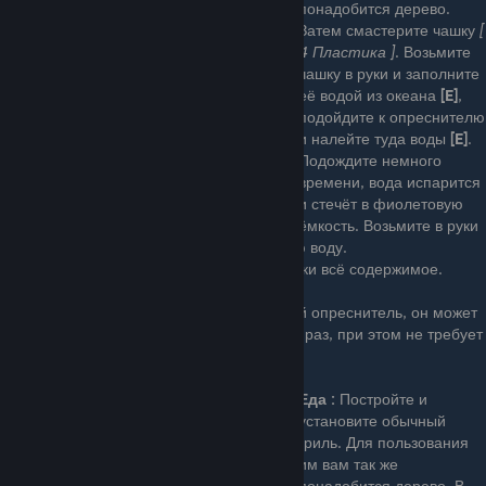
понадобится дерево.
Затем смастерите чашку
[
4 Пластика ]
. Возьмите
чашку в руки и заполните
её водой из океана
[E]
,
подойдите к опреснителю
и налейте туда воды
[E]
.
Подождите немного
времени, вода испарится
и стечёт в фиолетовую
ёмкость. Возьмите в руки
чашку и нажав
[E]
, налейте в неё питьевую воду.
Нажав на
[ПКМ]
, вы выльете из своей чашки всё содержимое.
Позднее вы сможете сделать продвинутый опреснитель, он может
перерабатывать несколько чашек воды за раз, при этом не требует
дерева.
Еда :
Постройте и
установите обычный
гриль. Для пользования
им вам так же
понадобится дерево. В