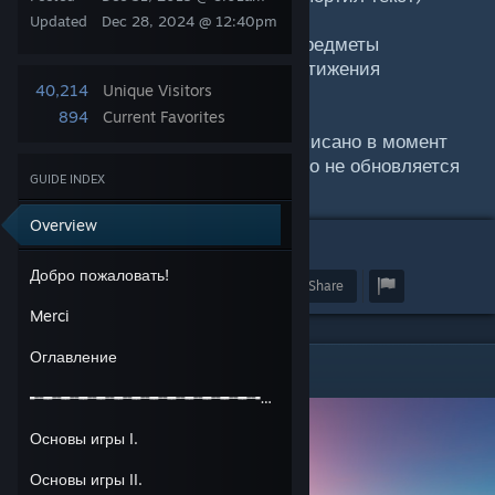
Updated
Dec 28, 2024 @ 12:40pm
• Основы игры │• Игровые предметы
• Крафт | • Животные │• Достижения
• Советы по выживанию
40,214
Unique Visitors
894
Current Favorites
99.9% руководства уже было написано в момент
выпуска руководства, руководство не обновляется
GUIDE INDEX
Overview
56
Добро пожаловать!
Award
Favorite
Share
Merci
Оглавление
Добро пожаловать!
╾╼╾╼╾╼╾╼╾╼╾╼╾╼╾╼╾╼╾╼╾╼╾╼╾╼╾╼╾╼╾╼╾╼
Основы игры I.
Основы игры II.