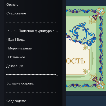
Оружие
Снаряжение
╾╼╾╼╾╼╾╼╾╼╾╼╾╼╾╼╾╼╾╼╾╼╾╼╾╼╾╼╾╼╾╼╾╼
⇀⇁⇀⇁ Полезная фурнитура ↼↽↼↽
· Еда | Вода
· Мореплавание
· Остальное
Декорации
╾╼╾╼╾╼╾╼╾╼╾╼╾╼╾╼╾╼╾╼╾╼╾╼╾╼╾╼╾╼╾╼╾╼
Большие острова
╾╼╾╼╾╼╾╼╾╼╾╼╾╼╾╼╾╼╾╼╾╼╾╼╾╼╾╼╾╼╾╼╾╼
Садоводство
Оглавление