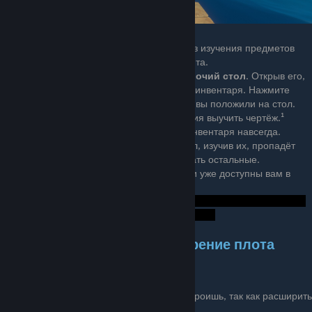
Изучение
- очень важный аспект игры, без изучения предметов
вам недоступна половина игрового контента.
Первым делом создайте и установите
рабочий стол
. Открыв его,
перетаскивайте в него ресурсы из вашего инвентаря. Нажмите
[Изучить]
, чтобы изучить ресурс, который вы положили на стол.
Изучив ресурс, вам будет доступна функция выучить чертёж.¹
Изученный ресурс пропадает из вашего инвентаря навсегда.
Если вы положили горсть ресурсов на стол, изучив их, пропадёт
лишь
1
предмет, так что не забудьте забрать остальные.
Найденные чертежи не нужно изучать, они уже доступны вам в
меню стола.
¹
⇀⇁⇀⇁⇀⇁⇀⇁⇀⇁⇀⇁ Расширение плота
↼↽↼↽↼↽↼↽↼↽↼↽
На четырёх фундаментов многого не построишь, так как расширить
плот?