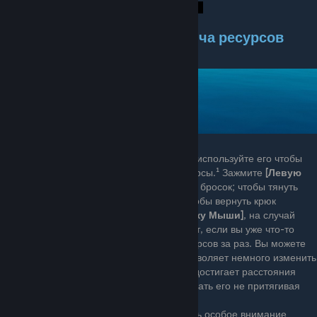
¹
⇁⇀⇁⇀⇁⇀⇁⇀⇁⇀⇁⇀⇁ Добыча ресурсов
↼↽↼↽↼↽↼↽↼↽↼↽↼
В начале
игры вы появляетесь с крюком, используйте его чтобы
собирать недосягаемые плавающие ресурсы.¹ Зажмите
[Левую
Кнопку Мыши]
чтобы выполнить сильный бросок; чтобы тянуть
крюк обратно, зажмите
[ЛКМ]
ещё раз; чтобы вернуть крюк
моментально, нажмите на
[Правую Кнопку Мыши]
, на случай
промаха, экономии времени [ Не работает, если вы уже что-то
поймали]. Можно поймать несколько ресурсов за раз. Вы можете
двигаться, когда ваш крюк в воде - это позволяет немного изменить
направление притяжения. Если предмет достигает расстояния
вытянутой руки, вы можете просто подобрать его не притягивая
крюк дальше.
Все ресурсы важны, но вы должны уделять особое внимание