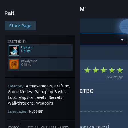
Sign in
Raft
Store
Store Page
Raft
Community
CREATED BY
Hyslyne
Online
Raft
>
Guides
>
nevalyasha's Guides
About
nevalyasha
Offline
Support
557 ratings
Achievements
Crafting
Category:
,
,
Change language
Raft — Полное Руководство
Game Modes
Gameplay Basics
,
,
(перевод)
Loot
Maps or Levels
Secrets
,
,
,
Get the Steam Mobile App
Walkthroughs
Weapons
,
By nevalyasha and 1 collaborators
Russian
Languages:
View desktop website
Руководство по игре Raft
(Не полное. А ещё
STEAM🄬
испортил текст)
Posted
Dec 31, 2019 @ 8:01am