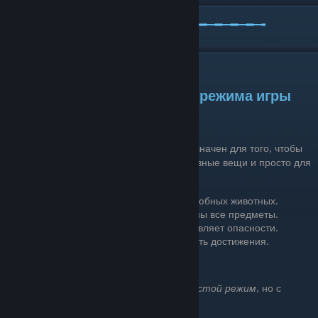
╾╼╾╼╾╼╾╼╾╼╾╼╾╼╾╼╾╼╾╼╾╼╾╼╾╼╾╼╾╼╾╼╾╼
Основы игры I.
⇀⇁⇀⇁⇀⇁⇀⇁⇀⇁⇀⇁ Выбор режима игры
↼↽↼↽↼↽↼↽↼↽↼↽
Творческий режим :
Этот режим предназначен для того, чтобы
создать свой плот мечты, строить грандиозные вещи и просто для
экспериментов.
Возможность спавнить любых дружелюбных животных.
Для крафта не нужны ресурсы, изучены все предметы.
Плот не движется, а акула не представляет опасности.
В данном режиме невозможно получать достижения.
Отсутствие голода и жажды.
Спокойный режим :
Очень похож на
Простой режим
, но с
безобидными животными.