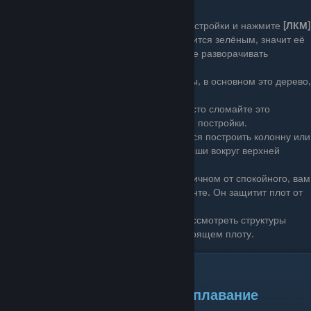
Молот в руки и за работу!
Зажмите
[ПКМ]
чтобы выбрать элемент постройки и нажмите
[ЛКМ]
чтобы построить его. Если постройка светится зелёным, значит её
можно разместить. Нажав на
[R]
вы можете разворачивать
постройку.
Все постройки будут тратить ваши ресурсы, в основном это дерево,
иногда это листья, верёвки и гвозди.
Если вы разместили что-то случайно, просто сломайте это
топором
, вам вернут половину стоимости постройки.
Чтобы возвышать плот, сперва понадобится построить колонну или
стену. Вам станет доступна постройка крыши вокруг верхней
колонны/ стены.
Если вы играете на уровне сложности отличном от спокойного, вам
следует знать о бронированном фундаменте. Он защитит плот от
атак акулы.
Творческий режим - отличный вариант рассмотреть структуры
прежде чем размещать их на вашем настоящем плоту.
Основы игры III.
⇁⇀⇁⇀⇁⇀⇁⇀⇁⇀⇁⇀⇁ Мореплавание
↼↽↼↽↼↽↼↽↼↽↼↽↼