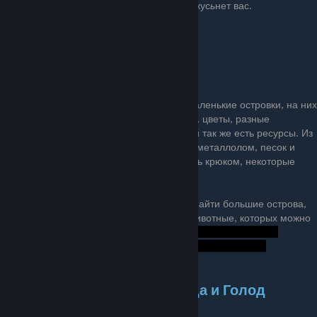
заброшенный плот начнет тонуть и акула кус
ь
нет вас.
После чего
, вы, разумеется, встретите маленькие островки, на них
много добычи [Дерево, пальмовые листья, цветы, разные
растения], но не забывайте, что под водой так же есть ресурсы. Из
них : железная/ медная руда, водоросли, металлолом, песок и
глина. Некоторые ресурсы нужно добывать крюком, некоторые
можно просто подобрать.
Ещё позже
, используя приёмник, можно найти большие острова,
на них есть особенно редкие ресурсы и животные, которых можно
приручить.
⇁⇀⇁⇀⇁⇀⇁⇀⇁⇀⇁⇀⇁ Жажда и Голод
↼↽↼↽↼↽↼↽↼↽↼↽↼