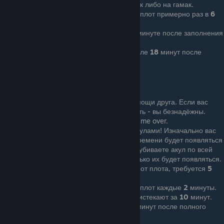
должен уложить вас в сральный мешок либо на гамак.
Акула убивает вас за
3
укуса. Атакует плот примерно раз в
6
минут.
Жажда наступает примерно на
15-й
минуте после заполнения
шкалы
Истощение происходит примерно после
18
минут после
полного насыщения.
Сложный режим :
Нет возможности возродиться без помощи друга. Если вас
повалили и никто не может вас поднять - вы безнадёжны.
Короче - если вы один, то смерть = game over.
Вы можете быть окружены аж
3-мя
акулами! Изначально вас
преследует
1
акула, но с течением¹ времени будет появляться
одна за другой. Сколько вы атакуете/ убиваете акул по всей
видимости отображается на том, сколько их будет появляться.
Акул стало сложнее убить и отпугнуть от плота, требуется
5
тычек деревянного копья, а не
4
.
Акула убивает вас за
3
укуса. Атакует плот каждые
2
минуты.
Запасы воды в организме полностью истекают за
10
минут.
Нужда в пище возникает после
14-и
минут после полного
насыщения.