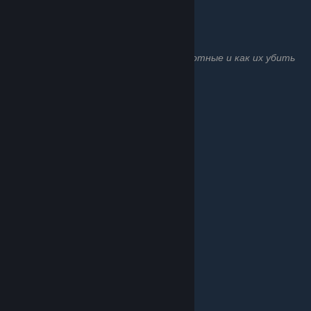
6. Страусёнок
Враждебные животные
Сколько урона наносят враждебные животные и как их убить
I. Акула | Чайка
II. Иглобрюх | Кабан | Крикун
III. Медведь | Крыса
Достижения
Список достижений и как их получить
I. Сюжетные
II. Сбор записок
III. Командные | На плоту
IV. Убийства
V. Приручение | Изучение мира
Советы
Советы, которые сделают игру легче