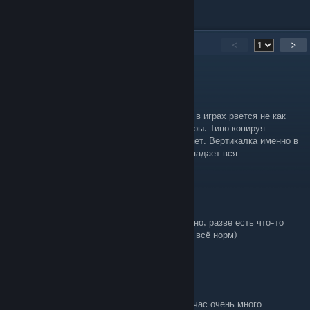
11
Comments
<
>
Luzy
Jun 11 @ 8:27am
Я не понимаю, почему у меня экран именно в играх рвется не как
обычно а типо снизу вылазит как бы окно игры. Типо копируя
основное, появляется на секунду и пропадает. Вертикалка именно в
играх помогает, но плавность попросту пропадает вся
StyleX
Jun 25, 2024 @ 2:55am
Да хз, быстрой вертикалки вполне достаточно, разве есть что-то
прям лучше? Разрывов нет, инпут лага нет, всё норм)
Señor Cornballer
[author]
Jun 21, 2024 @ 1:48am
Гайд если честно немного устарел уже, сейчас очень много