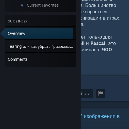
игре и отображаемая на мониторе. Большинство
4
Current Favorites
говорят что эта проблема решается простым
включением вертикальной синхронизации в играх,
GUIDE INDEX
но как показала практика не всегда.
Overview
В нашем случае решение подойдет только для
видеокарт с архитектурой
Maxwell
и
Pascal
, это
Tearing или как убрать "разрывы" изображения в играх и приложениях.
примерно серия видеокарт GTX начиная с
900
серии выше
.
Comments
1
Award
Favorite
Share
Tearing или как убрать "разрывы" изображения в
играх и приложениях.