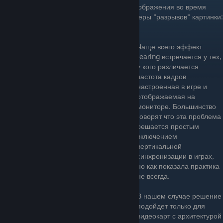
Для тех у кого наблюдаются "разрывы" изображения во время
игрового процесса, эффект Tearing. Примеры "разрывов" картинки:
Чаще всего эффект
tearing встречается у тех,
у кого различается
частота кадров
настроенная в игре и
отображаемая на
мониторе. Большинство
говорят что эта проблема
решается простым
включением
вертикальной
синхронизации в играх,
но как показала практика
не всегда.
В нашем случае решение
подойдет только для
видеокарт с архитектурой