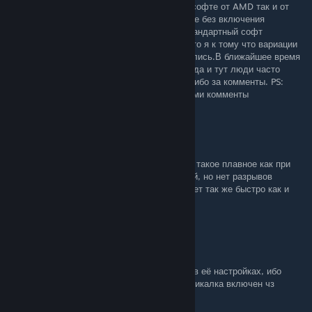
дополнительных функции появилось как в софте от AMD так и от
NVIDIA. Я думаю что сейчас возможно даже без включения
"вертикалки" добиться результата через стандартный софт
видеокарты то бишь на уровне драйвера. Это я к тому что вариации
избежать данного эффекта в разы увеличились.В ближайшее время
обновлю гайд, т.к судя по сообщения в ЛС да и тут люди часто
сталкиваются с этой проблемой. Всем спасибо за комменты. PS:
убить бы того кто ограничил 1000 символами комменты
StyleX
Jun 20, 2024 @ 11:55pm
респект, изображение конечно всё равно не такое плавное как при
именно включённой вертикалке стандартной, но нет разрывов
совсем. Ну и инпут не страдает, мышь бегает так же быстро как и
без вертикалки
SaintsEagle
Jan 25, 2024 @ 9:51am
Лучше включать вертикалку в каждой игре в её настройках, ибо
многие игры будут хуже работать если вертикалка включен чз
драйвер