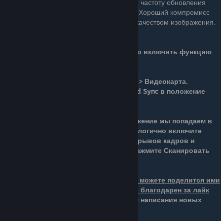
только при частоте кадров, превышающей частоту обновления
монитора, и отключаться, когда она ниже. Хороший компромисс
между производительностью монитора и качеством изображения.
Для обладателей видеокарт AMD нужно включить функцию
AMD Enhanced Sync.
Перейдите в расположение Настройки > Видеокарта.
Переключите ползунок Radeon Enhanced Sync в положение
Включено.
В разделе Игры выбрав нужное приложение мы попадаем в
его персональный профиль. Снизу аналогично включите
Radeon Enhanced Sync (уменьшение разрывов кадров и
задержки). Если же нужной игры нет, нажмите Сканировать
или Добавить игру вручную.
Если у вас имеются идеи или способы можете поделится ими
здесь, в этом руководстве. Буду очень благодарен за лайк
или награду это будет мотивацией для написания новых
руководств.