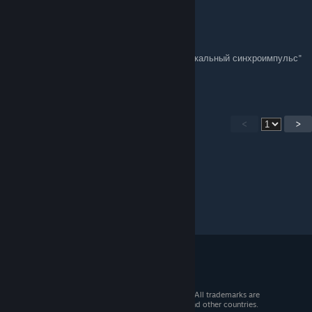
Señor Cornballer
[author]
Dec 9, 2020 @ 9:00am
Если нет пункта "Быстро" в встроке "Вертикальный синхроимпульс"
просто ставим "Адаптивный" или же "Вкл".
<
>
© 2026 Valve Corporation. All rights reserved. All trademarks are
property of their respective owners in the US and other countries.