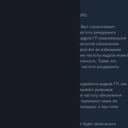
UPD:
• Вкл: ограничивает
частоту рендеринга
кадров ГП максимальной
частотой обновления
дисплея во избежание
разрывов изображения. Однако ограничение частоты кадров может
увеличить задержки и снизить производительность. Также это
может привести к подтормаживанию, если частота рендеринга
кадров ниже частоты обновления.
• Быстро: снимает ограничение частоты рендеринга кадров ГП, как
при отключенной синхронизации, но не вызывает разрывов
изображения, так как кадры, превышающие частоту обновления
дисплея, не отображаются. Обеспечивает примерно такие же
низкие задержки, как и отключение синхронизации, и при этом
ликвидирует разрывы.
•Адаптивный: вертикальная синхронизация будет включаться