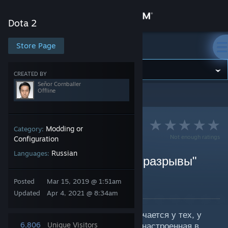
Sign in
Dota 2
Store
Store Page
Dota 2
Community
CREATED BY
Señor Cornballer
Offline
Dota 2
>
Guides
>
Señor Cornballer's Guides
About
Support
Modding or
Category:
Not enough ratings
Configuration
Russian
Languages:
Change language
Tearing или как убрать "разрывы"
изображения в играх
Get the Steam Mobile App
Posted
Mar 15, 2019 @ 1:51am
By Señor Cornballer
Updated
Apr 4, 2021 @ 8:34am
View desktop website
Чаще всего эффект tearing встречается у тех, у
кого различается частота кадров настроенная в
6,806
Unique Visitors