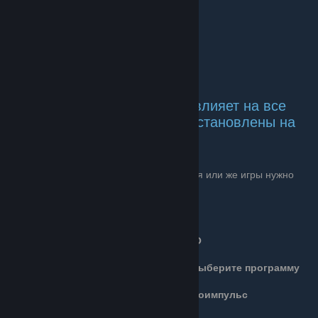
Внимание ! Это настройка повлияет на все
игры и приложения которые установлены на
вашем ПК !
Для настройки определенного приложения или же игры нужно
проделать следующие шаги:
Панель управления Nvidia
Пункт -
Управление параметрами 3D
Выбираем -
Параметры настройки
Выбираем - Приложение из списка (
Выберите программу
для настройки
)
Ищем строку -
Вертикальный синхроимпульс
Выбираем значение -
Быстро