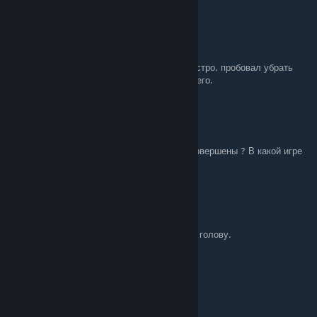
Dimentor
Jul 11, 2023 @ 2:11pm
Во всех играх.
Вертикальный синхроимпульс пробовал быстро, пробовал убрать
хотя бы в одной игре через Riva tuner - ничего.
Señor Cornballer
[author]
Jun 25, 2023 @ 4:19am
Какая видеокарта ? Какие действия были совершены ? В какой игре
встретили данную проблему ?
Dimentor
Jun 25, 2023 @ 3:50am
Ничего не помогает. Купил нвидию на свою голову.
John Kennedy
Dec 9, 2020 @ 7:15pm
Спасибо, помог