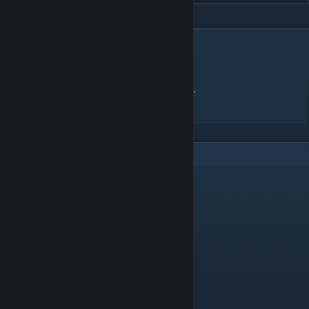
DESCRIPTION
Traducció al Català del joc Dead Cells.
Catalan translation of the game Dead Cells.
10
Comments
Korby__08
Dec 25, 2025 @ 9:43am
el millor mod de steam
A WAY OF LIFE
Jun 18, 2025 @ 12:58pm
Mil gràcies