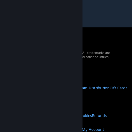
© 2026 Valve Corporation. All rights reserved. All trademarks are
property of their respective owners in the US and other countries.
VAT included in all prices where applicable.
Get Mobile Apps
STEAM
About Steam
Steam SSA
Steamworks
Steam Distribution
Gift Cards
VALVE
About Valve
Jobs
Hardware
Recycling
LEGAL
Privacy
Accessibility
Notices & Policies
Cookies
Refunds
MORE
Get Steam
Get Mobile Apps
Get Support
My Account