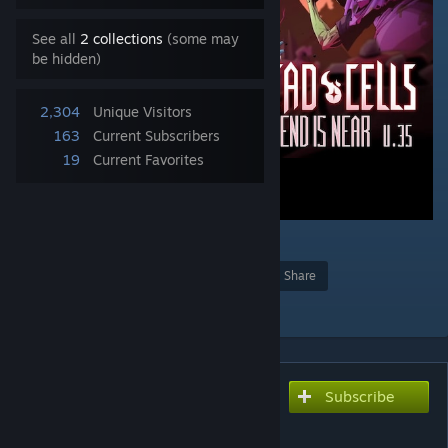
See all
2 collections
(some may
be hidden)
2,304
Unique Visitors
163
Current Subscribers
19
Current Favorites
4
Award
Favorite
Share
Add to Collection
Subscribe
Subscribe to download
Català - Dead Cells