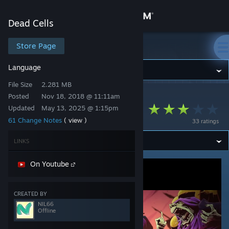
Sign in
Dead Cells
Store
Store Page
Dead Cells
Language
Community
File Size
2.281 MB
Posted
Nov 18, 2018 @ 11:11am
Dead Cells
>
Workshop
>
NIL66's Workshop
About
Català - Dead Cells
Updated
May 13, 2025 @ 1:15pm
61 Change Notes
( view )
33 ratings
Support
LINKS
Change language
On Youtube
Get the Steam Mobile App
CREATED BY
View desktop website
NIL66
Offline