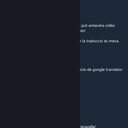
NIL66
[author]
Nov 26, 2018 @ 1:12pm
Si hi ha alguna frase poc treballada o que es pot entendre millor
escrita d'alguna altra manera aviseu i la canvio!
Em vaig ajudar del traductor, però el 98% de la traducció és meva.
Pepenosoy
Nov 25, 2018 @ 12:31pm
Bona feina!! Tot i que hi ha alguna frase directe de google translator
Zhan
Nov 23, 2018 @ 11:04am
Yuhuuu ~
Triforce
Nov 19, 2018 @ 12:35pm
Per l'amor de deu! Anem a provar aquesta meravella!