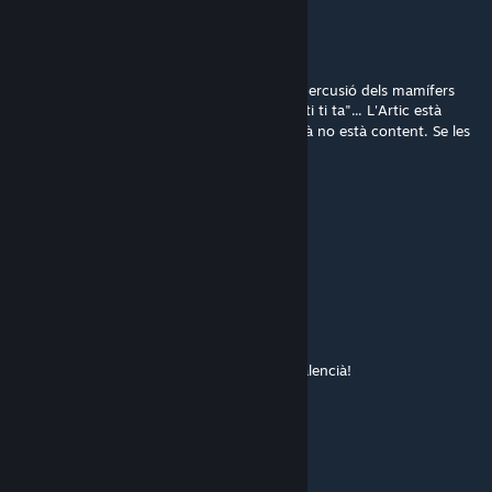
GOX
Feb 22, 2023 @ 12:29pm
Catalan player
, estàs condemnat a la repercusió dels mamífers
llaquetadors. Repeteix amb mi... "Ta, ta, ta, ti ti ta"... L'Artic està
plorant i el Joan necessita mimos...
L'ercià no està content. Se les
pagaràs.
NIL66
[author]
Jul 4, 2020 @ 1:28am
Moltes gràcies a vosaltres!
josepbarbera
Jun 29, 2020 @ 9:45am
Moltes gràcies per la currada des del Pais Valencià!
DICRAF7IO
Dec 1, 2018 @ 6:06am
MPLP