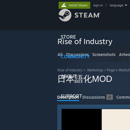
Install Steam
sign in
|
language
STORE
Rise of Industry
All
Discussions
Screenshots
Artwo
COMMUNITY
Rise of Industry
>
Workshop
>
Poge's Works
ABOUT
日本語化MOD
SUPPORT
Description
Discussions
0
Comme