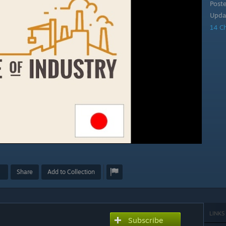
Post
Upda
14 C
Share
Add to Collection
LINKS
Subscribe