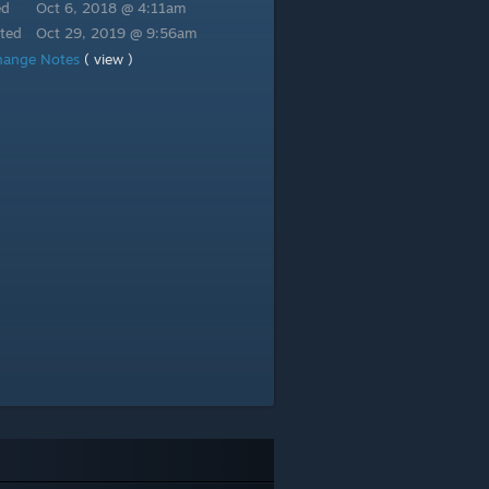
ed
Oct 6, 2018 @ 4:11am
ted
Oct 29, 2019 @ 9:56am
hange Notes
( view )