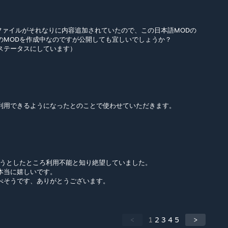
ngファイルがそれなりに内容追加されていたので、この日本語MODの
版のMODを作成中なのですが公開しても宜しいでしょうか？
ステータスにしています）
利用できるようになったとのことで使わせていただきます。
ようとしたところ利用不能と知り絶望していました。
本当に嬉しいです。
べそうです、ありがとうございます。
<
1
2
3
4
5
>