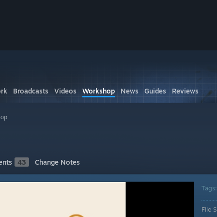
rk
Broadcasts
Videos
Workshop
News
Guides
Reviews
hop
nts
43
Change Notes
Tags
File S