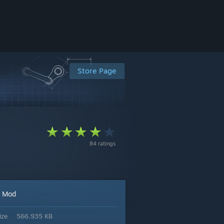
Store Page
84 ratings
Mod
:
ize
566.935 KB