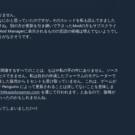
りません。
なにかと思っていたのですが…そのスレッドを私も読んできました
すね。別の方が更新を引き継いで下さったModの方もサブスクライ
od Managerに表示されるものの言語の候補は増えてないようでし
うがなさそうです。
ーに関連するすべてのことは、もはや私の手の中にありません。ソース
セスできません。私は自分の作成したフォーラムのモデレーターで
した販売から 1 セントも受け取っていません。これは、ゲームが
r Penguins によって更新されることは決してないことを意味しま
rt@kasedogames.com
を通じて行われます」とあるので、版権が
わったのかもしれませんね。
てしまいました(><)