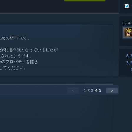
CREAT
するためのMODです。
odが利用不能となっていましたが
修正されたようです。
8,
stryのプロパティを開き
3,
選択してください。
<
1
2
3
4
5
>