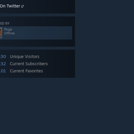
On Twitter
ED BY
Poge
Offline
330
Unique Visitors
232
Current Subscribers
101
Current Favorites