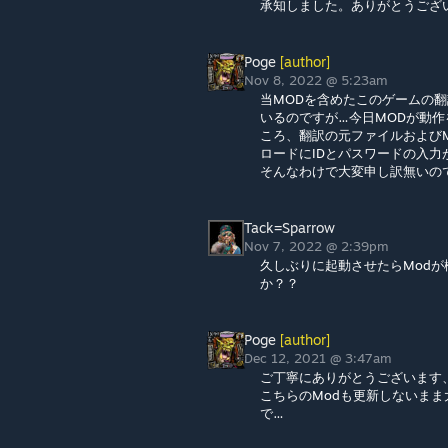
承知しました。ありがとうござ
Poge
[author]
Nov 8, 2022 @ 5:23am
当MODを含めたこのゲームの
いるのですが…今日MODが動
ころ、翻訳の元ファイルおよびMO
ロードにIDとパスワードの入
そんなわけで大変申し訳無いの
Tack=Sparrow
Nov 7, 2022 @ 2:39pm
久しぶりに起動させたらMod
か？？
Poge
[author]
Dec 12, 2021 @ 3:47am
ご丁寧にありがとうございます
こちらのModも更新しないま
で…