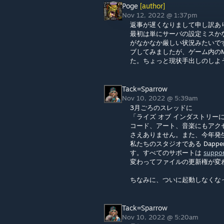
Poge
[author]
Nov 12, 2022 @ 1:37pm
返事が遅くなりまして申し訳あ
最初は単にサーバの設定ミスか
がなかなか厳しい状況みたいで
ブしてみましたが、ゲーム内のM
た。ちょっと現状手出しのしよ
Tack=Sparrow
Nov 10, 2022 @ 5:39am
3月ごろのスレッドに
「ライズ オブ インダストリ
コード、アート、音楽にもアク
さえありません。また、今年発生
私たちのスタジオである Dappe
す。すべてのサポートは
suppo
変わってファイルの更新権が変
ちなみに、ついに起動しなくなっ
Tack=Sparrow
Nov 10, 2022 @ 5:20am