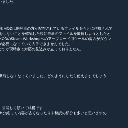
いました。
翻訳MODは開発者の方が配布されているファイルをもとに作成されて
作をしないことを確認した後に最新のファイルを取得しようとしたと
DのSteam Workshopへのアップロード用ツールの両方がダウン
力が必要になっていて入手できませんでした。
ですが現時点で対応の見込みが立っておりません。
が機能しなくなっていました。どのようにしたら使えますでしょう
、公開して頂いて結構です
ま大分経って内容が古くなったり未翻訳の部分も多いと思いますの