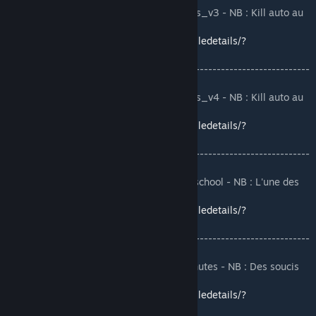
❌[LEAK-100%][RP][DEP][DEP0]rp_saintlouis_v3 - NB : Kill auto au
spawn, attention aux contents
https://steamcommunity.com/sharedfiles/filedetails/?
id=1187879979
-------------------------------------------------------------------------
----------------
❌[LEAK-100%][RP][DEP][DEP0]rp_saintlouis_v4 - NB : Kill auto au
spawn, attention aux contents
https://steamcommunity.com/sharedfiles/filedetails/?
id=1187648316
-------------------------------------------------------------------------
----------------
[LEAK][RP][DEP]Map SchoolCity V3 - Hightschool - NB : L'une des
meilleurs maps school rp !
https://steamcommunity.com/sharedfiles/filedetails/?
id=1618157607
-------------------------------------------------------------------------
----------------
[SAND]RP School/Ecole Polyvalente Des Chutes - NB : Des soucis
d'optimisation, des props non freeze.
https://steamcommunity.com/sharedfiles/filedetails/?
id=662706910