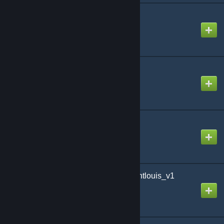
Japan Content Pack
Created by
ludexus_chr.mdl
rp_blacklake
Created by
Steinman
rp_blacklake_winter
Created by
Steinman
SchoolRP - Map rp_saintlouis_v1
Created by
Azort