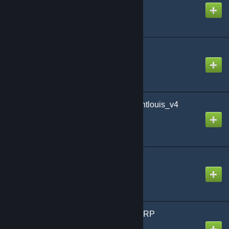
Created by
Nescafe
Content School City #5
Created by
Nescafe
SchoolRP - Map rp_saintlouis_v4
Created by
Azort
Manga WL | WildLife
Created by
Wallace
Ecole des chutes Dark_RP
Created by
Destevel [QC]