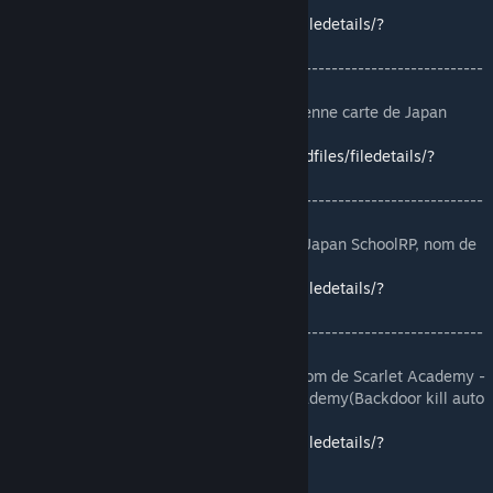
Louis v3.
https://steamcommunity.com/sharedfiles/filedetails/?
id=1597349877
-------------------------------------------------------------------------
----------------
❌[RP][DEP]rp_japanschool_v1_fix - L'ancienne carte de Japan
SchoolRp - JSRP
[DEAD]
https://steamcommunity.com/sharedfiles/filedetails/?
id=1699421045
-------------------------------------------------------------------------
----------------
[RP][LEAK]JCRPMap - NB : Map custom de Japan SchoolRP, nom de
map = rp_manga_school_
https://steamcommunity.com/sharedfiles/filedetails/?
id=1735946691
-------------------------------------------------------------------------
----------------
❌[RP]rp_scarlet_academy - NB : Map custom de Scarlet Academy -
Ne pas utiliser sans l'accord de Scarlet Academy(Backdoor kill auto
entités).
https://steamcommunity.com/sharedfiles/filedetails/?
id=1944068900