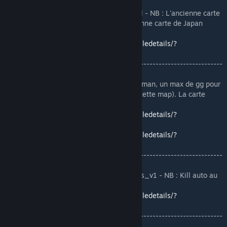
----------------
[LEAK][RP][MANGA][DEP]rp_manga_school - NB : L'ancienne carte
de MangaUniversityRP [ Wild Life ], l'ancienne carte de Japan
SchoolRp - JSRP.
https://steamcommunity.com/sharedfiles/filedetails/?
id=1417950030
-------------------------------------------------------------------------
----------------
✔[RP]rp_blacklake - NB : La carte de Steinman, un max de gg pour
lui. (Attention il y a des soucis de FPS sur cette map). La carte
actuel de MangaUniversityRP.
https://steamcommunity.com/sharedfiles/filedetails/?
id=456227892
https://steamcommunity.com/sharedfiles/filedetails/?
id=566146234
-------------------------------------------------------------------------
----------------
❌[LEAK-100%][RP][DEP][DEP0]rp_saintlouis_v1 - NB : Kill auto au
spawn, attention aux contents
https://steamcommunity.com/sharedfiles/filedetails/?
id=1187290192
-------------------------------------------------------------------------
----------------