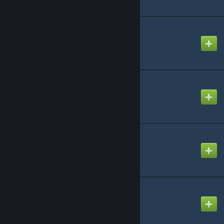
Content school_rp #5
Created by
FloOps
Content school_rp #4
Created by
FloOps
Content school_rp #3
Created by
FloOps
Content school_rp #2
Created by
FloOps