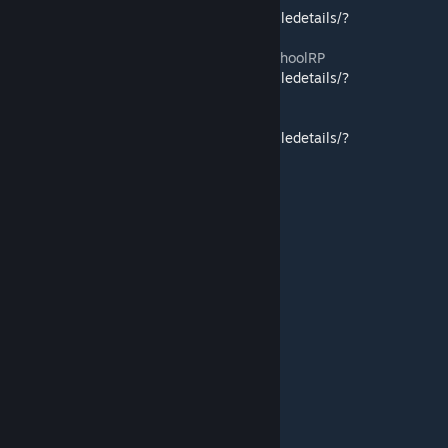
https://steamcommunity.com/sharedfiles/filedetails/?
id=1629716884
===OLD - SRP#Addon1erServeur[AIDE]#SchoolRP
https://steamcommunity.com/sharedfiles/filedetails/?
id=1629403527
===OLD - CollectSRPv1#SchoolRP
https://steamcommunity.com/sharedfiles/filedetails/?
id=1433026283
N'oubliez pas le petit j'aime.
\ | | | | /
( Ⓞ Ⓞ )
╔ oo0 ═══ (_) ═════╗
║ PLEASE DO NOT *║
║ FEED THE TROLLS ║
╚═══════════ 0oo╝
|__|__|
| | | |