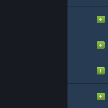
Content School City #2
Created by
Nescafe
Content School City #3
Created by
Nescafe
KOREAN School ver2
Created by
HickMin
Manga | School
Created by
Wallace