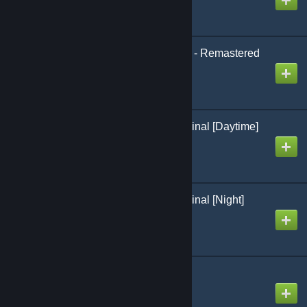
Kaigawa High School 2 - Remastered
Created by
Mr. Clumsy
Kaigawa High School Final [Daytime]
Created by
Mr. Clumsy
Kaigawa High School Final [Night]
Created by
Mr. Clumsy
Content school_rp #6
Created by
FloOps