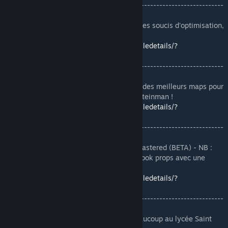
-------------------------------------------------------------------------
----------------
[RP][QC]Ecole des chutes Dark_RP - NB : Des soucis d'optimisation,
des props non freeze.
https://steamcommunity.com/sharedfiles/filedetails/?
id=936761697
-------------------------------------------------------------------------
----------------
✔[SLASHER]slash_highschool - NB : L'une des meilleurs maps pour
le gamemode slasher, un max de gg pour Steinman !
https://steamcommunity.com/sharedfiles/filedetails/?
id=787790694
-------------------------------------------------------------------------
----------------
[RP][MANGA]Kaigawa High School 2 - Remastered (BETA) - NB :
Des props ne sont pas freeze, prévoir un Hook props avec une
boucle de freeze.
https://steamcommunity.com/sharedfiles/filedetails/?
id=1563592341
-------------------------------------------------------------------------
----------------
[RP][LEAK][DEP]BETA - NB : Ressemble beaucoup au lycée Saint