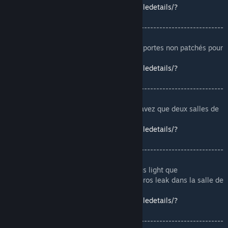
https://steamcommunity.com/sharedfiles/filedetails/?
id=1186605655
-------------------------------------------------------------------------
----------------
[LEAK][RP][MANGA]Rp_Yandere - NB : Les portes non patchés pour
les dortoirs.
https://steamcommunity.com/sharedfiles/filedetails/?
id=1733894183
-------------------------------------------------------------------------
----------------
[SAND]KOREAN School ver2 - NB : Vous n'avez que deux salles de
classe :D.
https://steamcommunity.com/sharedfiles/filedetails/?
id=768399365
-------------------------------------------------------------------------
----------------
❌[LEAK][RP]Manga WL | WildLife - NB : Plus light que
MangaUniversityRP. Moins de surcouche. Gros leak dans la salle de
musique.
https://steamcommunity.com/sharedfiles/filedetails/?
id=1395692163
-------------------------------------------------------------------------