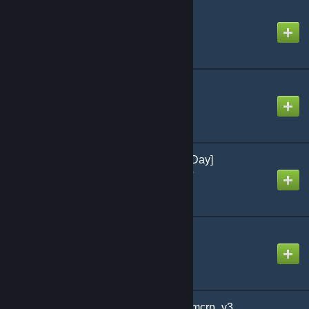
ttt_college
Created by
faye
de_dat_school
Created by
DragonKing
Canterlot High School [Day]
Created by
Ｐａｎｄｅｌａ⚞⚝
GM_Highschool
Created by
Aidantm145
rp_ecole_des_chutes_lmcrp_v3