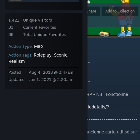
Award
Favorite
Share
Add to Collection
1,421
Unique Visitors
33
Current Favorites
38
Total Unique Favorites
DESCRIPTION
Map
Addon Type:
Vous voulez faire un school rp ?
Roleplay
Scenic
Addon Tags:
,
,
Voici la liste des maps srp.
Realism
************************************
You want to do a school rp?
Posted
Aug 4, 2018 @ 3:47am
Here is the list of srp maps.
Updated
Jan 1, 2021 @ 2:20am
************************************
✎Cartes :
❌[LEAK-100%][RP][DEP0][CSS]rp_school _RP - NB : Fonctionne
qu'en solo !
https://steamcommunity.com/sharedfiles/filedetails/?
id=958356702
-------------------------------------------------------------------------
----------------
[LEAK][RP][DEP]rp_schoolcity_v2 - NB : L'ancienne carte utilisé sur
TFOU (Beaucoup de leak/bug "map" !)