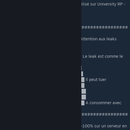
[TTT]ttt_bb_schooldayv3_r3 - NB : Map utilisé sur University RP -
UJP.
https://gamebanana.com/maps/171025
############################################
###################
░░░░░░░█▐▓▓░████▄▄▄█▀▄▓▓▓▌█ Attention aux leaks
░░░░░▄█▌▀▄▓▓▄▄▄▄▀▀▀▄▓▓▓▓▓▌█
░░░▄█▀▀▄▓█▓▓▓▓▓▓▓▓▓▓▓▓▀░▓▌█
░░█▀▄▓▓▓███▓▓▓███▓▓▓▄░░▄▓▐█▌ Le leak est comme le
tabac
░█▌▓▓▓▀▀▓▓▓▓███▓▓▓▓▓▓▓▄▀▓▓▐█
▐█▐██▐░▄▓▓▓▓▓▀▄░▀▓▓▓▓▓▓▓▓▓▌█▌
█▌███▓▓▓▓▓▓▓▓▐░░▄▓▓███▓▓▓▄▀▐█ Il peut tuer
█▐█▓▀░░▀▓▓▓▓▓▓▓▓▓██████▓▓▓▓▐█
▌▓▄▌▀░▀░▐▀█▄▓▓██████████▓▓▓▌█▌
▌▓▓▓▄▄▀▀▓▓▓▀▓▓▓▓▓▓▓▓█▓█▓█▓▓▌█▌
█▐▓▓▓▓▓▓▄▄▄▓▓▓▓▓▓█▓█▓█▓█▓▓▓▐█ A consommer avec
modération
############################################
###################
NB : Je déconseille l'usage des maps LEAK-100% sur un serveur en