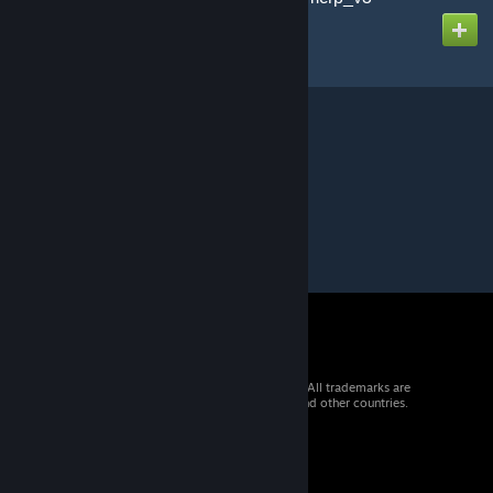
Created by
Doraen
© 2026 Valve Corporation. All rights reserved. All trademarks are
property of their respective owners in the US and other countries.
VAT included in all prices where applicable.
Get Mobile Apps
STEAM