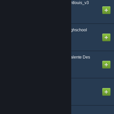
SchoolRP - Map rp_saintlouis_v3
Created by
Azort
Map SchoolCity V3 - Highschool
Created by
Alex Lagia
RP School/Ecole Polyvalente Des
Chutes
Created by
Destevel [QC]
slash_highschool
Created by
Steinman
Content School city #4