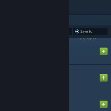
oo0 0oo
ITEMS
(37)
Subscribe to
Unsubscribe
Save to
all
from all
Collection
rp_school _RP
Created by
Ḿê₣įŠṪØ
rp_schoolcity_v2
Created by
Alex Lagia
Content School City
Created by
Nescafe