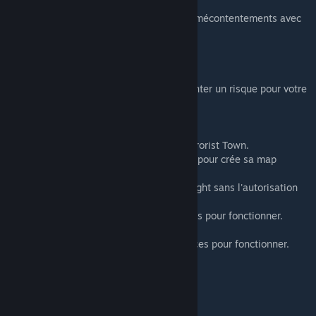
production.
NB : Les map leak peuvent engendrer des mécontentements avec
certains serveurs. Soyez prudent !
Légende :
✔ = Je recommande.
❌ = Peut ne pas fonctionner ou peut présenter un risque pour votre
serveur. Vous êtes avertis !
[RP] = Adapté pour le mode Rôle Play.
[SAND] = Adapté pour le mode Sandbox.
[TTT] = Adapté pour le mode Trouble in Terrorist Town.
[LEAK] = Le mappeur a leak d'autres maps pour crée sa map
custom.
[LEAK-100%] = Upload de map sous copyright sans l'autorisation
de l'auteur "mappeur".
[DEP] = Cette map a besoin de dependances pour fonctionner.
Dependances fournit par l'auteur.
[DEP0] = Cette map a besoin de dependances pour fonctionner.
Dependances non fournit par l'auteur.
[CSS] = Injouable sans le pack CSS.
Voir aussi :
===Guide - School RP gmod[SRP]