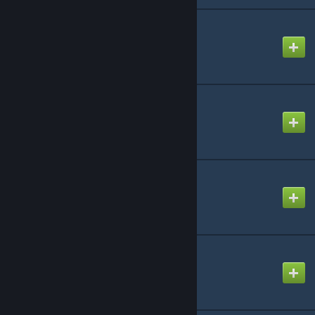
rp_yandere_b1
Created by
Doraen
JCRPMap
Created by
Jigou
rp_scarlet_academy
Created by
Lg
rp_animeplanet
Created by
Vintage Thief