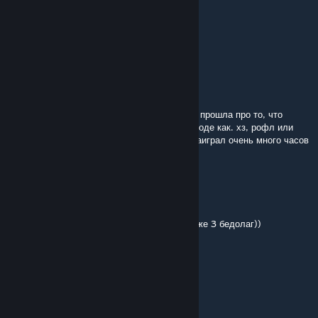
stas mindset
Apr 5 @ 7:03am
сделайте хотфикс вас же 4
Fergost
Apr 1 @ 2:30pm
Для тех, кто ждет обнову. инфа в дискорде прошла про то, что
создателю карты дали бан до 2035 года вроде как. хз, рофл или
нет, но вот так. я сам жду, когда обновят. наиграл очень много часов
в эту катомку.
VT0PH1|{
Mar 31 @ 12:03pm
можете обновить пожалуйста ради все тех же 3 бедолаг))
ЗдоровьяПогибшим
Mar 25 @ 9:00am
пожожда обновити