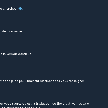
je cherchée !
juste incroyable
e la version classique
rojet donc je ne peux malheureusement pas vous renseigner
ser vous saurez ou est la traduction de the great war redux en
 on dirais qu'il a disparue ?