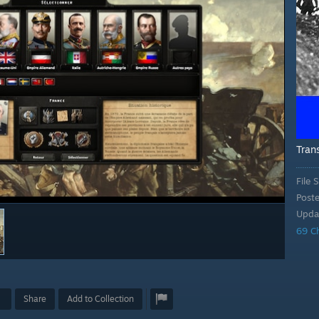
Tran
File S
Post
Upda
69 C
Share
Add to Collection