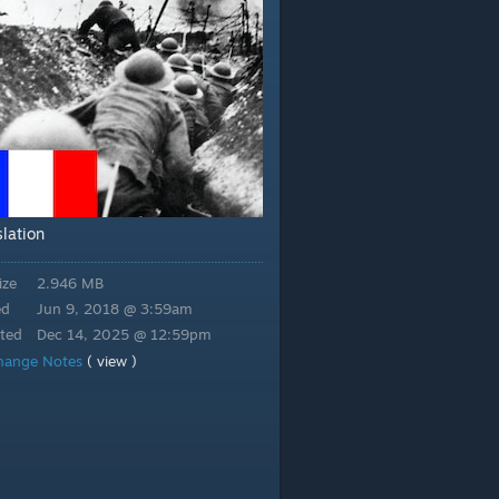
slation
ize
2.946 MB
ed
Jun 9, 2018 @ 3:59am
ted
Dec 14, 2025 @ 12:59pm
hange Notes
( view )