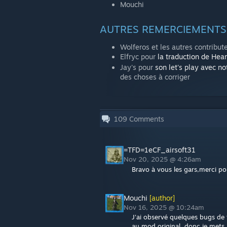
Mouchi
AUTRES REMERCIEMENTS
Wolferos et les autres contribu
Elfryc pour
la traduction de Hear
Jay's pour
son let's play avec no
des choses à corriger
109
Comments
=TFD=1eCF_airsoft31
Nov 20, 2025 @ 4:26am
Bravo à vous les gars,merci po
Mouchi
[author]
Nov 16, 2025 @ 10:24am
J'ai observé quelques bugs de 
au mod original, donc je mets 