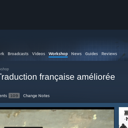
rk
Broadcasts
Videos
Workshop
News
Guides
Reviews
kshop
Traduction française améliorée
nts
109
Change Notes