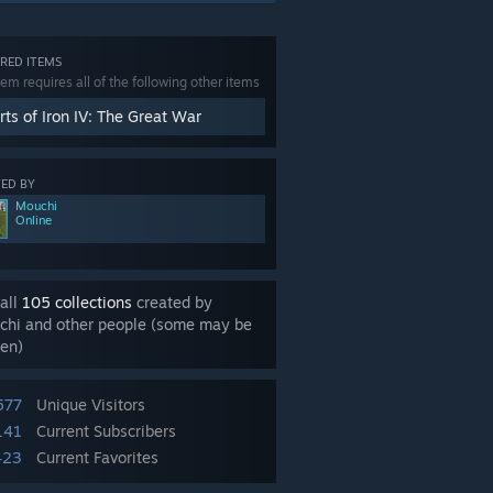
RED ITEMS
tem requires all of the following other items
rts of Iron IV: The Great War
ED BY
Mouchi
Online
all
105 collections
created by
chi and other people (some may be
en)
577
Unique Visitors
141
Current Subscribers
423
Current Favorites