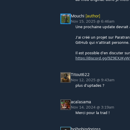
Mouchi
[author]
Nov 15, 2025 @ 6:46am
Une prochaine update devrait a
J'ai créé un projet sur Paratr
GitHub qui n'attirait personne.
Il est possible d'en discuter s
https://discord.gg/9Z9EXJKyW
Titout622
Nov 12, 2025 @ 9:43am
plus d'uptades ?
acalasama
Nov 14, 2024 @ 3:19am
Merci pour la trad !
bolbobindorinss