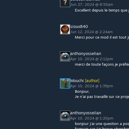
Jun 27, 2024 @ 8:55am
Excellent depuis le temps que 
sioux840
Jun 12, 2024 @ 2:24am
Merci pour ce mod il est tout 
anthonyosselian
Apr 10, 2024 @ 2:12pm
merci de toute façons je préfèr
Mouchi
[author]
Apr 10, 2024 @ 1:39pm
Bonjour,
Je n'ai pas travaillé sur ce p
anthonyosselian
Apr 10, 2024 @ 1:20pm
bonjour j'ai une question a po
français car j'ai beaux chercher