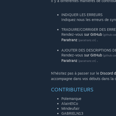
Il y a différentes manières de contribue
INDIQUER LES ERREURS
Indiquez nous les erreurs de syn
TRADUIRE/CORRIGER DES ERR
Rendez-vous
sur GitHub
[github.co
Paratranz
.
[paratranz.cn]
AJOUTER DES DESCRIPTIONS DE 
Rendez-vous
sur GitHub
[github.co
Paratranz
.
[paratranz.cn]
N'hésitez pas à passer sur le
Discord 
accompagne dans vos débuts dans la co
CONTRIBUTEURS
Polemarque
AlainEtCo
Mindeufair
GABRIELN13