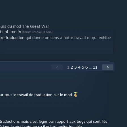
teurs du mod The Great War
ts of Iron IV
[forum.reseau-js.com]
tre traduction
qui donne un sens à notre travail et qui exhibe
<
1
2
3
4
5
6
...
11
>
ur tous le travail de traduction sur le mod
traductions mais c'est léger par rapport aux bugs qui sont liés
à jour le mod comme ça il est au moins jouable.