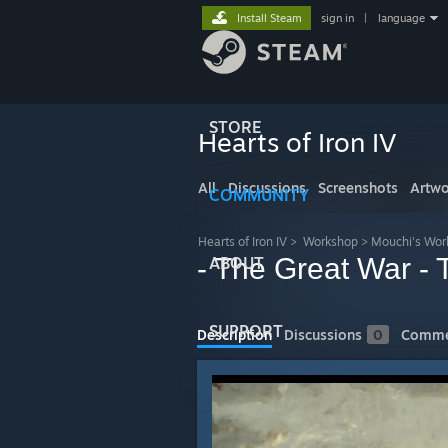
Install Steam
sign in
|
language
STORE
Hearts of Iron IV
All
Discussions
Screenshots
Artwo
COMMUNITY
Hearts of Iron IV
>
Workshop
>
Mouchi's Wor
- The Great War - 
ABOUT
SUPPORT
Description
Discussions
0
Comme