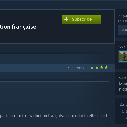
REQUI
Subscribe
This i
tion française
Hea
CREAT
190 items
See 
Mou
hidd
22,
6,
partie de notre traduction française cependant celle-ci est