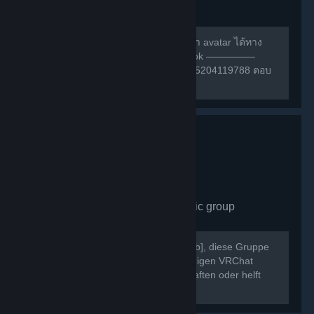
group
490
members in this group
สามารถหาเพื่อนเล่น หรือ สอบถามการทำ avatar ได้ทาง
กลุ่มเฟสนี้ครับ ————— กลุ่ม facebook —————
https://m.facebook.com/groups/132985204119788 ตอบ
คำถามให้ถูกก่อนเข้าด้วยนะครับ ^w^
VRChat Germany
- Public group
430
members in this group
Willkommen bei [b]VRChat Germany[/b], diese Gruppe
dient als Treffpunkt der deutschsprachigen VRChat
Community. Schließt neue Freundschaften oder helft
Euch gegenseitig bei Problemen.