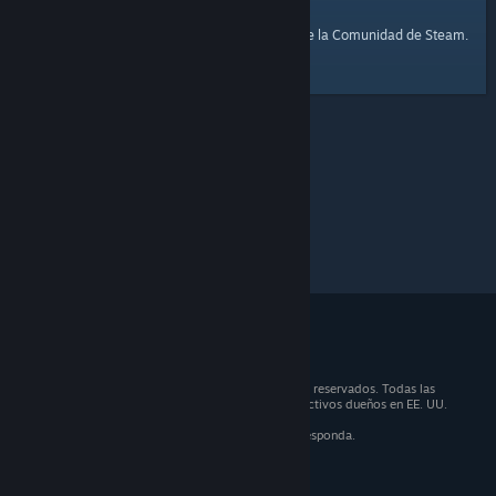
página de inicio
Aquí tienes un enlace a la
de la Comunidad de Steam.
© 2026 Valve Corporation. Todos los derechos reservados. Todas las
marcas registradas son propiedad de sus respectivos dueños en EE. UU.
y otros países.
IVA incluido en todos los precios, cuando corresponda.
Obtener aplicaciones móviles