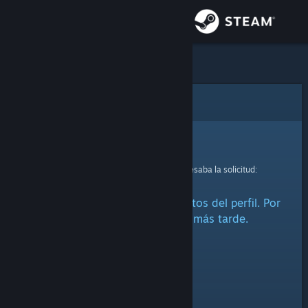
Iniciar sesión
Tienda
Comunidad
Error
Acerca de
Lo sentimos.
Se produjo un error mientras se procesaba la solicitud:
Soporte
No se han podido cargar los datos del perfil. Por
Cambiar idioma
favor, inténtalo de nuevo más tarde.
Obtener la aplicación de Steam Mobile
Ver versión clásica