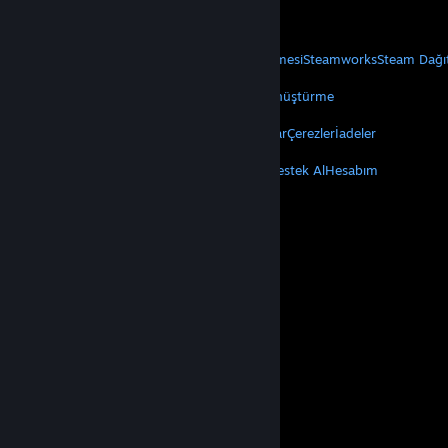
Mobil Uygulamaları Edin
STEAM
Steam Hakkında
Steam Abonelik Sözleşmesi
Steamworks
Steam Dağı
VALVE
Valve Hakkında
Kariyer
Donanım
Geri Dönüştürme
YASAL
Gizlilik
Erişilebilirlik
Bildirimler ve Politikalar
Çerezler
İadeler
DAHA FAZLA
Steam'i Yükle
Mobil Uygulamaları Edin
Destek Al
Hesabım
© Valve Corporation. Tüm hakları saklıdır. Tüm ticari
markalar, ABD ve diğer ülkelerde ilgili sahiplerinin
mülkiyetindedir.
Gizlilik Politikası
|
Yasal Bilgi
|