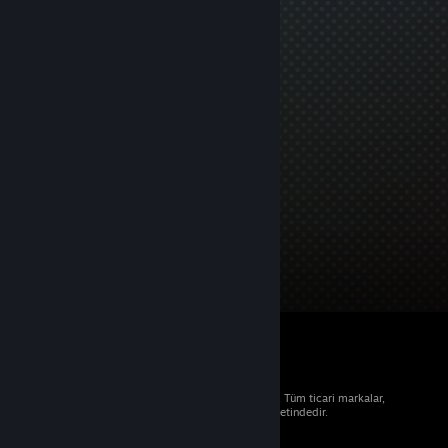
© 2026 Valve Corporation. Tüm hakları saklıdır. Tüm ticari markalar,
ABD ve diğer ülkelerde ilgili sahiplerinin mülkiyetindedir.
Geçerli yerlerde fiyatlara KDV dâhildir.