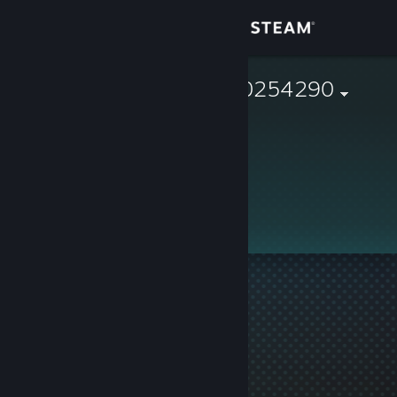
Giriş yap
Mağaza
76561199880254290
Topluluk
Hakkında
Destek
Dili değiştir
Steam mobil uygulamasını yükle
Masaüstü internet sitesini görüntüle