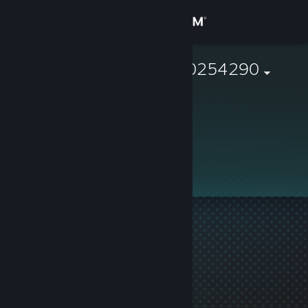
로그인
상점
76561199880254290
커뮤니티
정보
지원
언어 변경
Steam 모바일 앱 다운로드
PC 웹사이트 보기