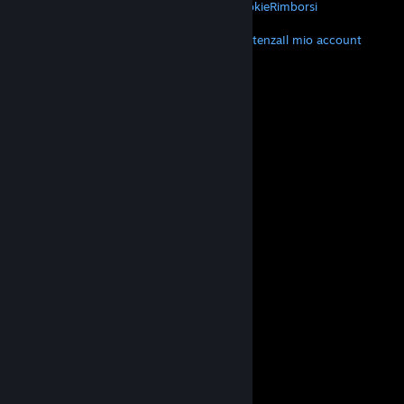
Privacy
Accessibilità
Avvisi e politiche
Cookie
Rimborsi
ALTRO
Scarica Steam
Scarica le app mobili
Assistenza
Il mio account