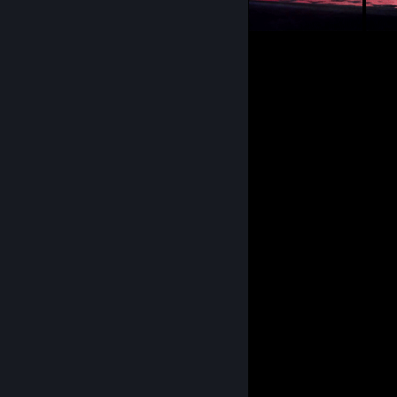
10
1
Submissions
Followers
Comments
View all
129
comments
SmileX-_-
Dec 31, 2025 @ 4:26pm
Happy New Year!
Arsenal
Dec 12, 2025 @ 5:41pm