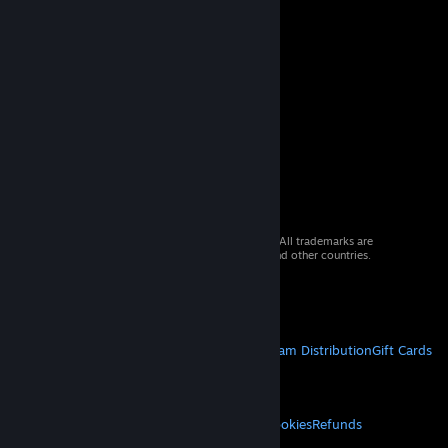
© 2026 Valve Corporation. All rights reserved. All trademarks are
property of their respective owners in the US and other countries.
VAT included in all prices where applicable.
Get Mobile Apps
STEAM
About Steam
Steam SSA
Steamworks
Steam Distribution
Gift Cards
VALVE
About Valve
Jobs
Hardware
Recycling
LEGAL
Privacy
Accessibility
Notices & Policies
Cookies
Refunds
MORE