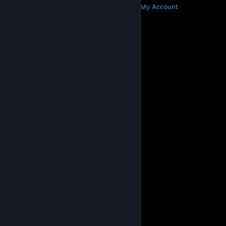
Get Steam
Get Mobile Apps
Get Support
My Account