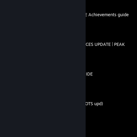
The Official ROOTS UPDATE Achievements guide
By Zamora
Guía de Logros 100% + RAÍCES UPDATE | PEAK
By Zamora
ITEMS + UPDATE | PEAK GUIDE
By Zamora
THE COSMETICS guide (ROOTS upd)
By Zamora
13
1