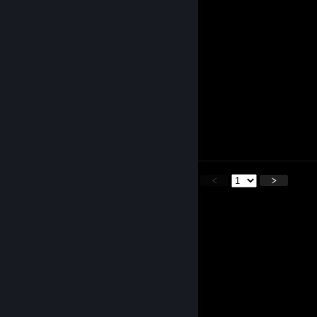
⠄⠄⠄⠄⠄⢻⠏⣼⣿⣿⣿⣿⡿⣿⣿⣏⢾⠇
⠄⠄⠄⠄⠄⠈⡼⠿⠿⢿⣿⣦⡝⣿⣿⣿⠷⢀
⠄⠄⠄⠄⠄⠄⡇⠄⠄⠄⠈⠻⠇⠿⠋⠄⠄⢘⡆
⠄⠄⠄⠄⠄⠄⠱⣀⠄⠄⠄⣀⢼⡀⠄⢀⣀⡜
⠄⠄⠄⠄⠄⠄⠄⢸⣉⠉⠉⠄⢀⠈⠉⢏⠁
⠄⠄⠄⠄⠄⠄⡰⠃⠄⠄⠄⠄⢸⠄⠄⢸⣧
⠄⠄⠄⠄⠄⣼⣧⠄⠄⠄⠄⠄⣼⠄⠄⡘⣿⡆
⠄⠄⠄⢀⣼⣿⡙⣷⡄⠄⠄⠄⠃⠄⢠⣿⢸⣿⡀
⠄⠄⢀⣾⣿⣿⣷⣝⠿⡀⠄⠄⠄⢀⡞⢍⣼⣿⠇
⠄⠄⣼⣿⣿⣿⣿⣿⣷⣄⠄⠄⠠⡊⠴⠋⠹⡜
⠄⠄⣿⣿⣿⣿⣿⣿⣿⣿⡆⣤⣾⣿⣿⣧⠹
<
>