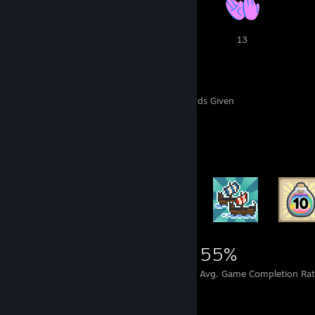
17
17
13
338
6
Awards Received
Awards Given
Rarest Achievement Showcase
4,384
19
55%
Achievements
Perfect Games
Avg. Game Completion Rat