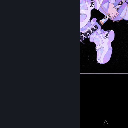
.
1
1
—⠀⠀ᴏᴄᴄᴜᴘᴀᴛɪᴏɴ⠀⠀—
⠀⠀⠀⠀⠀⠀⠀⠀⠀⠀⠀⠀⠀⠀⠀⠀⠀⠀⠀⠀⠀⠀⠀⠀⠀⠀⠀⠀⠀⠀⠀⠀⠀ ╱╲
ᴍᴇᴅ sᴛᴜᴅᴇɴᴛ 🩺