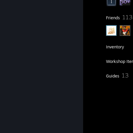
16
113
Groups
Friends
69
Games
Inventory
59
Screenshots
Workshop Ite
3
13
Reviews
Guides
5
Artwork
Guide Showcase
Zamora's Guides