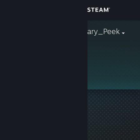
Login
Toko
(っ◔◡◔)っ Scary_Peek
Komunitas
Tentang
Ini adalah profil privat.
Bantuan
Ubah bahasa
Dapatkan Aplikasi Seluler Steam
Lihat situs web desktop