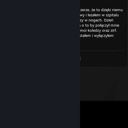
Jun 27 @ 7:58pm
Każdy tak hejtuje tego zirfa, ale powiem szczerze, że to dzięki niemu
żyję i chodzę. Miałem wypadek samochodowy i leżałem w szpitalu
bez jakichkolwiek szans na odzyskanie władzy w nogach. Dzień
przed wyjściem ze szpitala poprosiłem brata o to by połączył mnie
na serwer teamspeak3, gdzie przesiadywali moi koledzy oraz zirf.
Pierwsze co usłyszałem to głos ww. zirfa. Wstałem i wyłączyłem
komputer. Na obiad jadłem tosty.
<
>