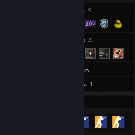
2
9
Profile Awards
Badges
9
31
Groups
Friends
13
Games
Inventory
1
1
Screenshots
Reviews
Achievement Showcase