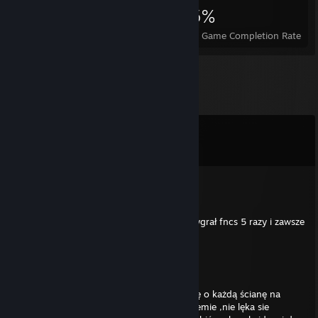
121
1
15%
Achievements
Perfect Games
Avg. Game Completion Rate
Comments
View all
12
comments
The Rock.♥♥♥♥♥♥♥♥♥♥
13 hours ago
+rep dobrze gra uczył sie od najleprzych wygrał fncs 5 razy i zawsze
jest dobrym team8
♿
13 hours ago
+rep Gracz gra profesjonalnie ,umie obić się o każdą ścianę na
mapie ,trzyma celownik gotowy by zabić ziemie ,nie lęka sie