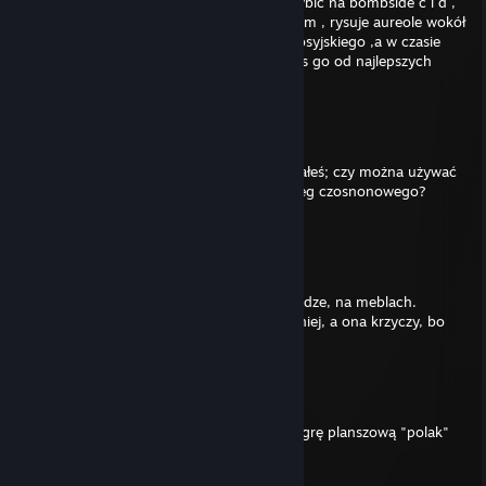
terrorystów ,chętnie plantuje pake , umie wbić na bombside c i d ,
robi także zaawansowane bannyhopy bokiem , rysuje aureole wokół
głowy przeciwnika. Zakończył też szkole j.rosyjskiego ,a w czasie
pobytu w Новый Уренгой uczył się grac w cs go od najlepszych
graczy na świecie
-f1nez
Jul 28 @ 2:38am
ej mam pytanie o tę musztardę co zachwalałeś; czy można używać
ją jako zamiennik sosu czoskowe czostkoweg czosnonowego?
-f1nez
Jul 16 @ 9:13am
- Jakie są Twoje fantazje erotyczne?
- Szyszki. Pełno szyszek. Na łóżku, na podłodze, na meblach.
Wszędzie szyszki. Dużo szyszek. Ja leżę na niej, a ona krzyczy, bo
leży na szyszkach. Ogólne szaleństwo.
-f1nez
Jun 27 @ 7:59pm
śniło mi się że byłem w Chinach i grałem w grę planszową "polak"
-f1nez