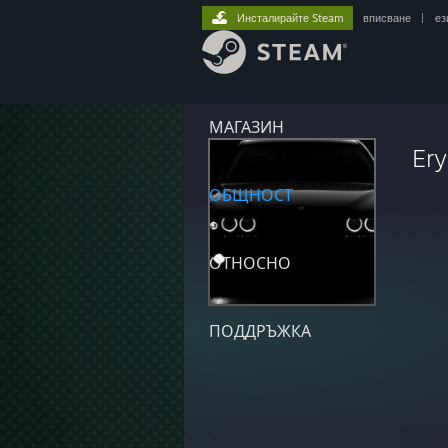
Инсталирайте Steam
вписване
|
ез
МАГАЗИН
Ery
ОБЩНОСТ
ОТНОСНО
ПОДДРЪЖКА