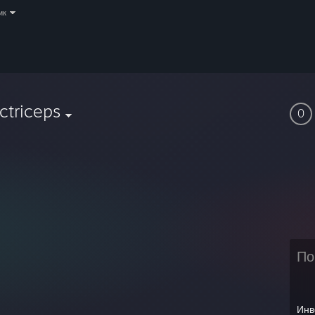
ик
ctriceps
0
По
Инв