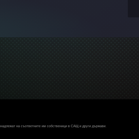
ринадлежат на съответните им собственици в САЩ и други държави.