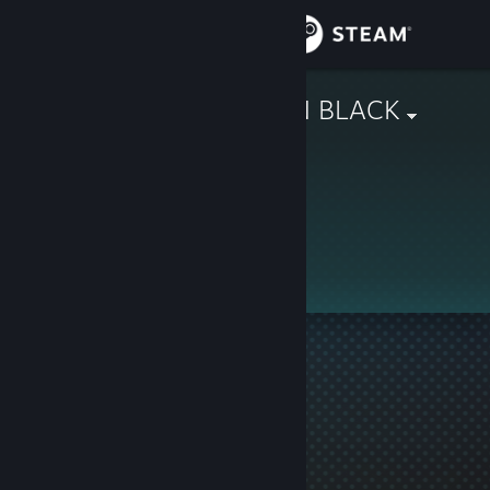
Увійти
Крамниця
COSMODEON BLACK
Спільнота
Інформація
Профіль приховано
Підтримка
Змінити мову
Завантажити мобільний застосунок Steam
Переглянути повну версію