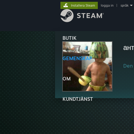
Installera Steam
logga in
|
språk
BUTIK
ант
GEMENSKAP
Den 
OM
KUNDTJÄNST