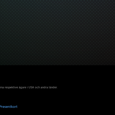
sina respektive ägare i USA och andra länder.
Presentkort