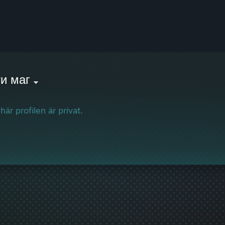
и маг
här profilen är privat.