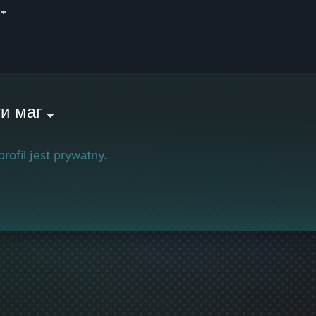
и маг
profil jest prywatny.