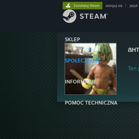
Zainstaluj Steam
zaloguj się
|
język
SKLEP
ант
SPOŁECZNOŚĆ
Ten 
INFORMACJE
POMOC TECHNICZNA