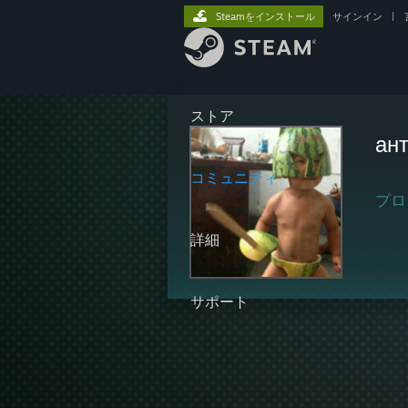
Steamをインストール
サインイン
|
ストア
ант
コミュニティ
プロ
詳細
サポート