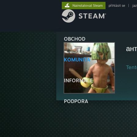
Nainstalovat Steam
přihlásit se
|
ja
OBCHOD
ант
KOMUNITA
Tent
INFORMACE
PODPORA