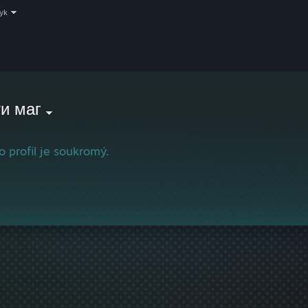
zyk
и маг
o profil je soukromý.