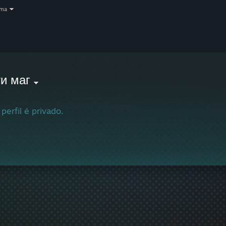
oma
и маг
 perfil é privado.