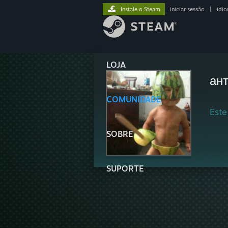
Instale o Steam
iniciar sessão
|
idi
LOJA
ант
COMUNIDADE
Este
SOBRE
SUPORTE