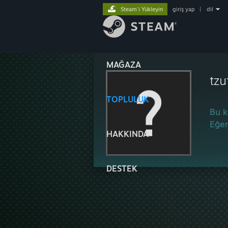
Steam'i Yükleyin
giriş yap
|
dil
MAĞAZA
tzu
TOPLULUK
Bu k
Eğer
HAKKINDA
DESTEK