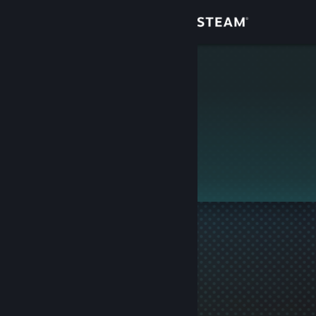
Login
Toko
Neznaika
Komunitas
Tentang
Ini adalah profil privat.
Bantuan
Ubah bahasa
Dapatkan Aplikasi Seluler Steam
Lihat situs web desktop