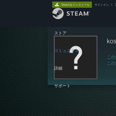
Steamをインストール
サインイン
|
ストア
kos
コミュニティ
この
この
詳細
サポート