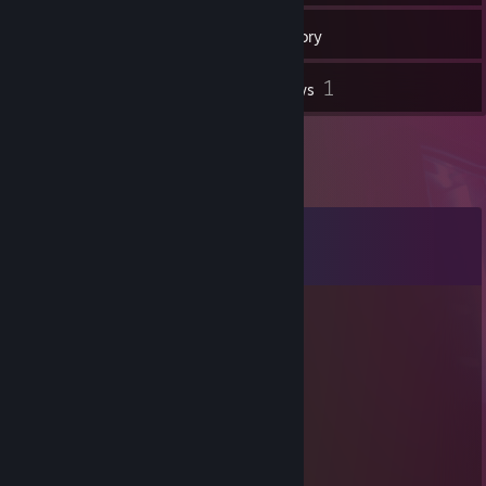
31
Friends
Inventory
1
Reviews
Comments
View all
16
comments
Tether
Jun 5 @ 7:44am
Dolboeb
Nevoxx
Jun 5 @ 7:03am
just a bad player