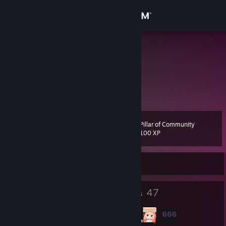
Sign in
Store
paiN
твой отец
Community
About
Pillar of Community
Level
Support
4
100 XP
Change language
Currently Offline
Get the Steam Mobile App
5
47
Badges
Groups
View desktop website