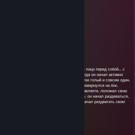
Incognito БPAT
Jan 7 @ 2:59pm
-rep cht
ariworr.
Dec 29, 2024 @ 2:04am
-rep cheat
FoXlikeyou-,-
Jan 2, 2024 @ 12:43pm
однажды... я проснулся утром и увидел его лицо перед собой... с
начала, я не предал этому внимания, но когда он начал активно
подвигаться ко мне, когда я лежал в кроватке голый и совсем один,
мне стало не по себе. Лежа на кроватке я повернулся на бок,
сделав вид, что не вижу его... и он, представляете, положил свою
руку мне на плеч, и развернул меня. После, он начал раздеваться,
и сказав нежно мне на ухо "присунь мне" начал раздвигать свою
попку. Не верьте этому парню, он гей
mep
Jan 2, 2024 @ 12:38pm
8=====o