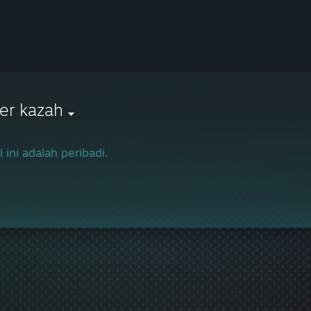
er kazah
l ini adalah peribadi.