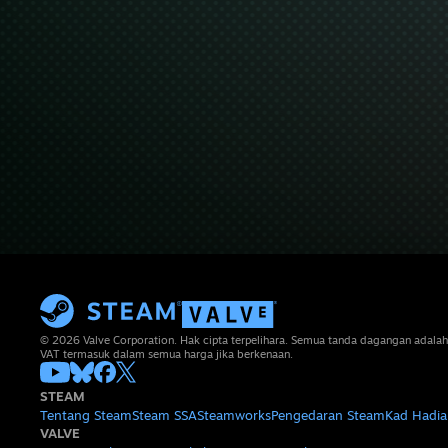
© 2026 Valve Corporation. Hak cipta terpelihara. Semua tanda dagangan adalah
VAT termasuk dalam semua harga jika berkenaan.
STEAM
Tentang Steam
Steam SSA
Steamworks
Pengedaran Steam
Kad Hadia
VALVE