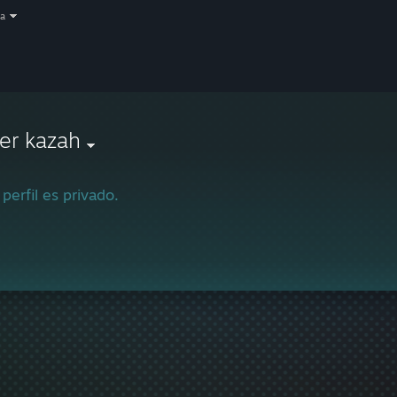
a
er kazah
 perfil es privado.