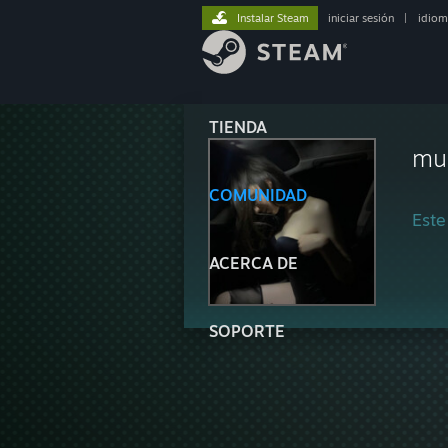
Instalar Steam
iniciar sesión
|
idiom
TIENDA
mu
COMUNIDAD
Este
ACERCA DE
SOPORTE