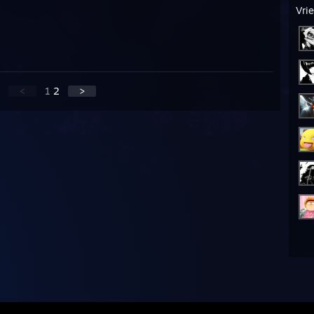
Vri
<
1
2
>