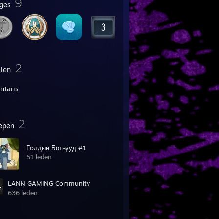
9
ges
2
llen
ntaris
2
epen
Гoлдын Ботнууд #1
51 leden
LANN GAMING Community
636 leden