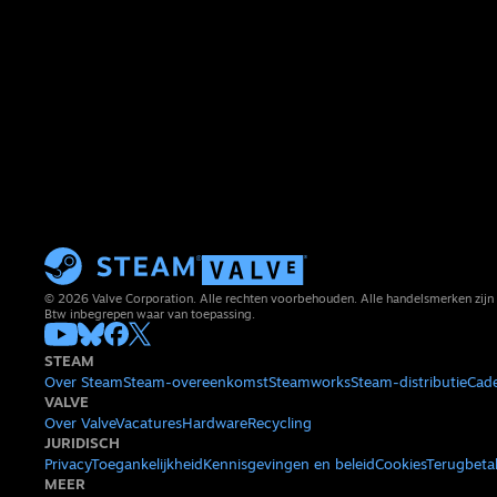
© 2026 Valve Corporation. Alle rechten voorbehouden. Alle handelsmerken zijn 
Btw inbegrepen waar van toepassing.
STEAM
Over Steam
Steam-overeenkomst
Steamworks
Steam-distributie
Cad
VALVE
Over Valve
Vacatures
Hardware
Recycling
JURIDISCH
Privacy
Toegankelijkheid
Kennisgevingen en beleid
Cookies
Terugbeta
MEER