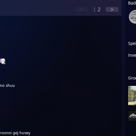
Bad
<
1
2
>
Spe
Inve
Gro
ono shuu
rooroi gej husey