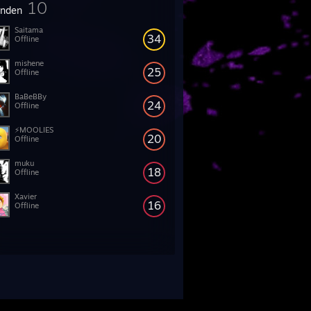
10
enden
Saitama
34
Offline
mishene
25
Offline
BaBeBBy
24
Offline
⚡MOOLIES
20
Offline
muku
18
Offline
Xavier
16
Offline