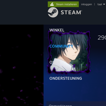
Steam installeren
inloggen
|
taal
WINKEL
29
COMMUNITY
OVER
ONDERSTEUNING