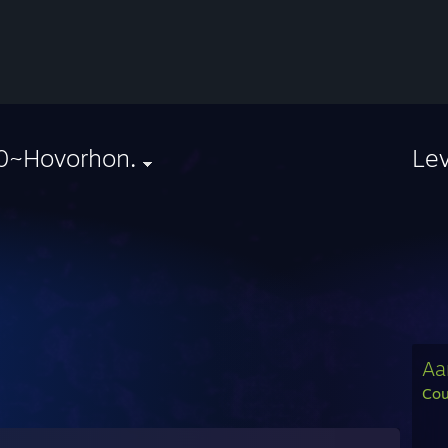
0~Hovorhon.
Le
Aa
Cou