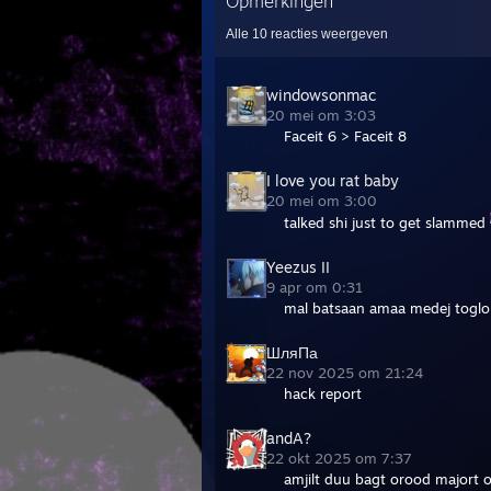
Opmerkingen
Alle
10
reacties weergeven
windowsonmac
20 mei om 3:03
Faceit 6 > Faceit 8
I love you rat baby
20 mei om 3:00
talked shi just to get slammed
Yeezus II
9 apr om 0:31
mal batsaan amaa medej togl
ШляПа
22 nov 2025 om 21:24
hack report
andA?
22 okt 2025 om 7:37
amjilt duu bagt orood majort o