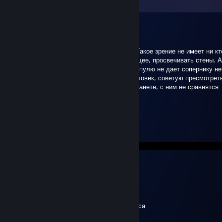
View all
27
comments
MaDaRa
Mar 27 @ 1:08am
Молодец честный игрок, хорошее зрение. Такое зрение не имеет ни кт
киберспорте. Его глаза могут видеть будущее, просвечивать стены. А 
ой, как же он оттачил свой скилл с первой пулю не дает сопернику не
В общем и целом очень перспективный человек, советую пресмотретьс
он самый скилловый человек на данной планете, с ним не сравнятся
Монеси,Симпал и Электроник
NotableSet
Feb 26 @ 9:33pm
воч демо дибил
перед тем как в профиль выписывать
sᴋʏʟɪɴ
Feb 5 @ 11:26am
сын мертвой шавки, поставленный на колеса