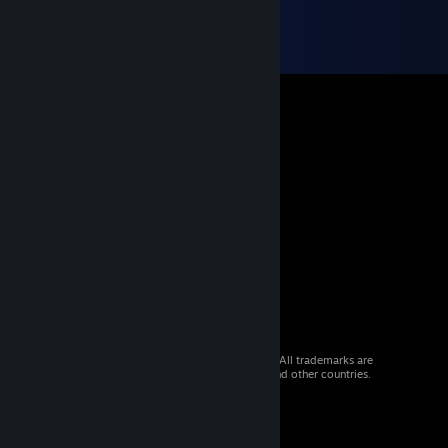
© 2026 Valve Corporation. All rights reserved. All trademarks are
property of their respective owners in the US and other countries.
VAT included in all prices where applicable.
Get Mobile Apps