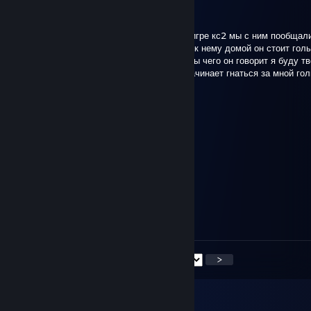
Qawer
Jan 28 @ 12:21pm
короче познакомился с этим человеком в игре кс2 мы с ним пообщали
приглашает к себе домой на чаек прихожу к нему домой он стоит гол
сантимитровым джун джуриком я говорю ты чего он говорит я буду т
ананимом я говорю отвали я домой и он начинает гнаться за мной го
улице
s0BCZYN
Dec 19, 2025 @ 5:36am
-rep certified cfel
14 88
Nov 11, 2025 @ 9:05am
1000 hs
<
>