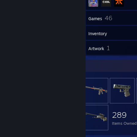
36
46
Friends
Games
Inventory
9
1
Reviews
Artwork
Item Showcase
289
Items Owned