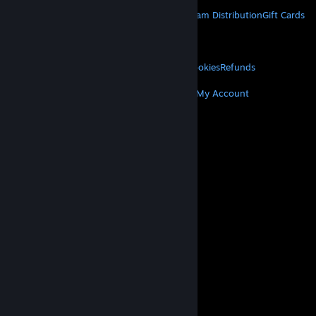
STEAM
About Steam
Steam SSA
Steamworks
Steam Distribution
Gift Cards
VALVE
About Valve
Jobs
Hardware
Recycling
LEGAL
Privacy
Accessibility
Notices & Policies
Cookies
Refunds
MORE
Get Steam
Get Mobile Apps
Get Support
My Account