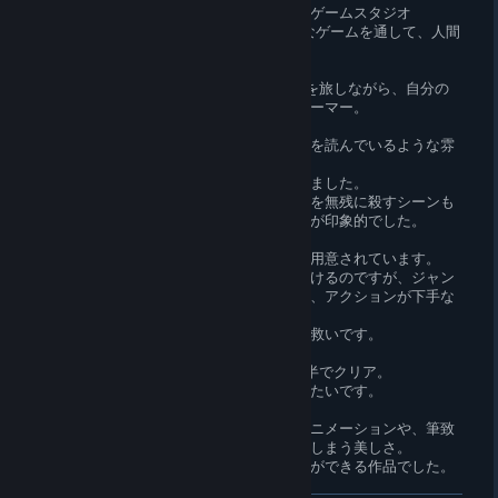
カナダのトロントを拠点とするインディーゲームスタジオ
「orangutan matter」の制作で、アートなゲームを通して、人間
の感情の奥深さを表現しているそうです。
『Unleaving』は、子どもが不思議な世界を旅しながら、自分の
内面に向き合っていくパズルプラットフォーマー。
物語はポエムのような短文で語られ、絵本を読んでいるような雰
囲気。
日本語のローカライズもしっかりされていました。
化け物に追われた時、知恵を使って化け物を無残に殺すシーンも
あり、子どもの持つ残酷さも描いているのが印象的でした。
ステージごとにひらめきが必要なパズルが用意されています。
パズルにはヒントもあるので、苦労なく解けるのですが、ジャン
プのタイミングがシビアなギミックが多く、アクションが下手な
私は200回以上死にました。
デスしても、直前からやり直しできるのが救いです。
プレイ時間は、何度もデスした私は3時間半でクリア。
上手い方だと１～２時間でクリアできるみたいです。
とにかくドローイングを重ねて作られたアニメーションや、筆致
が残る背景は、思わず立ち止まって眺めてしまう美しさ。
絵画の中に入り込んだようなアートな体験ができる作品でした。