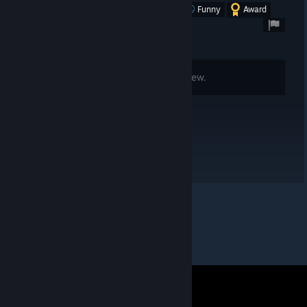
Was this review helpful?
Yes
No
Funny
Award
Comments are disabled for this review.