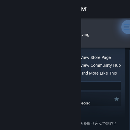
Sign in
Store
shiro
»
»
Reviews
Unleaving
Community
About
View Store Page
View Community Hub
Support
Find More Like This
4 people found this review helpful
Change language
Recommended
Get the Steam Mobile App
0.0 hrs last two weeks / 3.6 hrs on record
Posted: Jul 18, 2024 @ 4:13am
View desktop website
1000枚以上の手描きのアクリル画や鉛筆画を取り込んで制作さ
れたアートなゲーム。