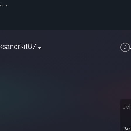
elv
ksandrkit87
0
Je
Rak