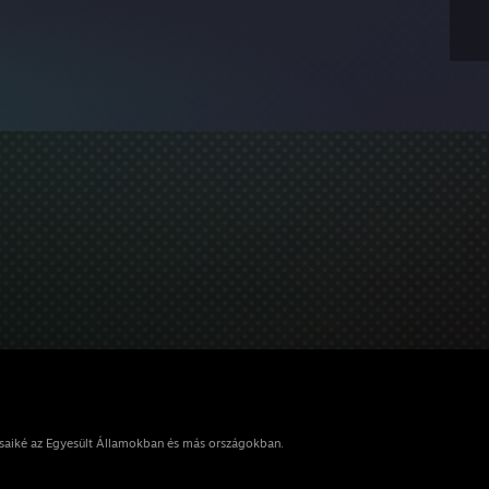
osaiké az Egyesült Államokban és más országokban.