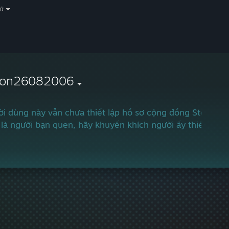
gữ
ron26082006
i dùng này vẫn chưa thiết lập hồ sơ cộng đồng Steam.
là người bạn quen, hãy khuyến khích người ấy thiết lập h