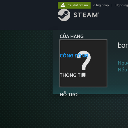
Cài đặt Steam
đăng nhập
|
Ngôn n
CỬA HÀNG
ba
CỘNG ĐỒNG
Ngườ
Nếu 
THÔNG TIN
HỖ TRỢ