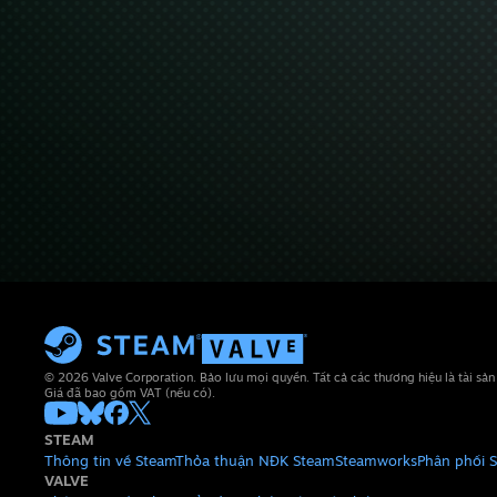
© 2026 Valve Corporation. Bảo lưu mọi quyền. Tất cả các thương hiệu là tài sả
Giá đã bao gồm VAT (nếu có).
STEAM
Thông tin về Steam
Thỏa thuận NĐK Steam
Steamworks
Phân phối 
VALVE