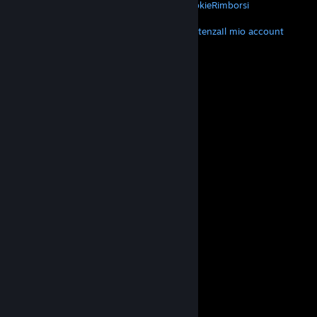
Privacy
Accessibilità
Avvisi e politiche
Cookie
Rimborsi
ALTRO
Scarica Steam
Scarica le app mobili
Assistenza
Il mio account