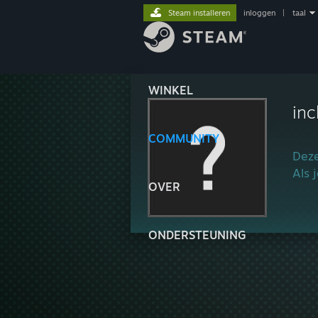
Steam installeren
inloggen
|
taal
WINKEL
in
COMMUNITY
Deze
Als 
OVER
ONDERSTEUNING