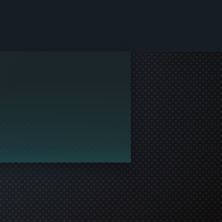
richtet.
Profil einzurichten und an der Spielecommunity teilzune