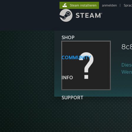
Steam installieren
anmelden
|
Spra
SHOP
8c
COMMUNITY
Dies
Wenn
INFO
SUPPORT