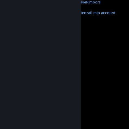
Privacy
Accessibilità
Avvisi e politiche
Cookie
Rimborsi
ALTRO
Scarica Steam
Scarica le app mobili
Assistenza
Il mio account