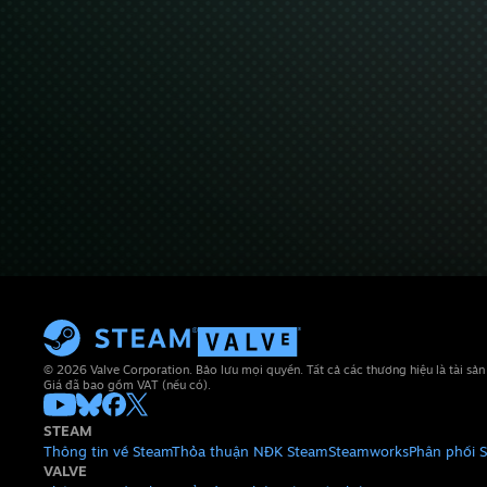
© 2026 Valve Corporation. Bảo lưu mọi quyền. Tất cả các thương hiệu là tài sả
Giá đã bao gồm VAT (nếu có).
STEAM
Thông tin về Steam
Thỏa thuận NĐK Steam
Steamworks
Phân phối 
VALVE