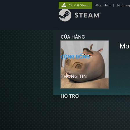
Cài đặt Steam
đăng nhập
|
Ngôn n
CỬA HÀNG
Мо
CỘNG ĐỒNG
THÔNG TIN
HỖ TRỢ