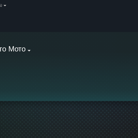
gữ
то Мото