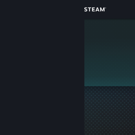
Login
Toko
Мото Мото
Komunitas
Tentang
Bantuan
Ubah bahasa
Dapatkan Aplikasi Seluler Steam
Lihat situs web desktop