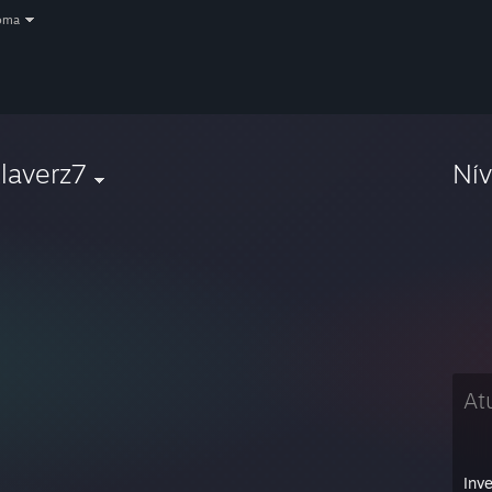
oma
laverz7
Ní
At
Inve