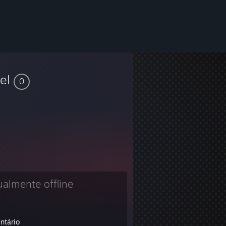
vel
0
ualmente offline
ntário