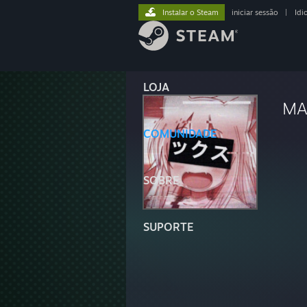
Instalar o Steam
iniciar sessão
|
Idi
LOJA
MA
COMUNIDADE
SOBRE
SUPORTE