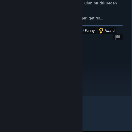
Oyun gayet güzelken Türkçe dil kaldırıldı. Olan bir dili neden
kaldırırsınız ki ?
Oyunu artık eskisi gibi oynayamıyorum.
Lütfen kaldırdığınız Türkçe dil desteğini geri getirin...
Was this review helpful?
Yes
No
Funny
Award