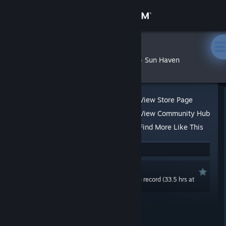
Sign in
Store
xlynaii._
»
»
Reviews
Sun Haven
Community
About
View Store Page
View Community Hub
Support
Find More Like This
26 people found this review helpful
Change language
Not Recommended
Get the Steam Mobile App
0.0 hrs last two weeks / 33.5 hrs on record (33.5 hrs at
review time)
View desktop website
Posted: Jun 26, 2024 @ 3:30am
Updated: Jun 30, 2024 @ 9:25am