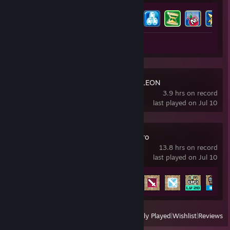
Achievement Progress
42 of 65
Review 1
MECCHA CHAMELEON
3.9 hrs on record
last played on Jul 10
TBH: Task Bar Hero
13.8 hrs on record
last played on Jul 10
Achievement Progress
24 of 56
View
All Recently Played
|
Wishlist
|
Reviews