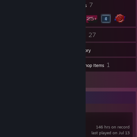
1
7
Profile Awards
Badges
26
27
Friends
Games
Inventory
2
1
Screenshots
Workshop Items
10
Reviews
Recent Activity
Brawlhalla
146 hrs on record
last played on Jul 13