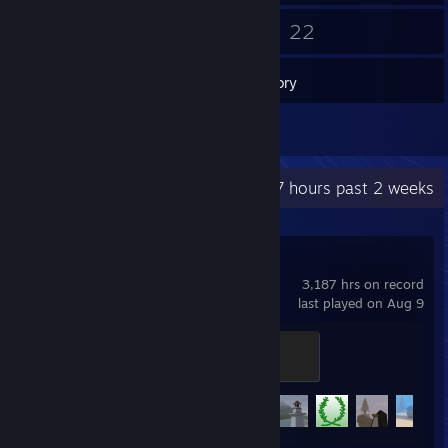
150
22
Friends
Games
Inventory
1
Reviews
Recent Activity
107 hours past 2 weeks
Unturned
3,187 hrs on record
last played on Aug 9
It's only a scratch!
100 XP
Achievement Progress
49 of 95