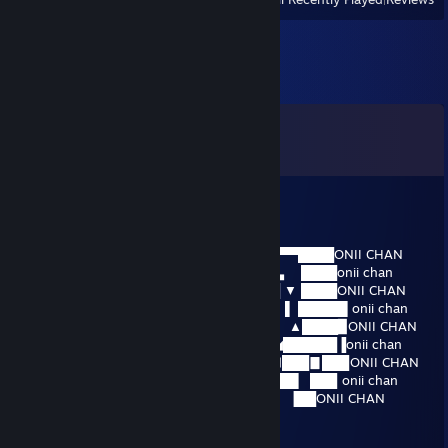
Comments
View all
11
comments
YOU♥
Apr 23 @ 2:39pm
___███████▀◢▆▅▃ ▀▀████ONII CHAN
___██████▌◢▀█▓▓█◣ ▂▃▃ ████onii chan
__▐▐█████▍▌▐▓▓▉ ◢▓▓█ ▼ ████ONII CHAN
__ ▌██████▎ ▀▀▀ █▓▓▌ ▌ █████▌onii chan
_▐ ██████▊ ℳ ▀◥◤▀ ▲████▉ONII CHAN
_▊ ███████◣ ′ ℳ ▃◢██████▐onii chan
_ ▉ ████████◣ ▃、 ◢███▊███ ONII CHAN
_▉ █████████▆▃ ◢████▌ ███ onii chan
_ ▉ ████▋████▉▀◥▅▃▃▅▇███▐██▋ ▐██ONII CHAN
76561198039028389