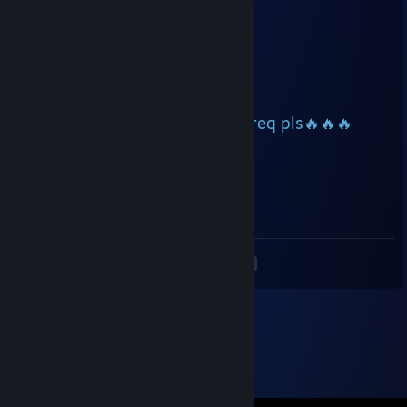
Jun 18, 2025 @ 8:26am
+rep really good m8
Linger
Jun 15, 2025 @ 6:15am
+rep played with u, accept my req pls🔥🔥🔥
76561199417491875
Jun 11, 2025 @ 7:58am
clutch king
<
>