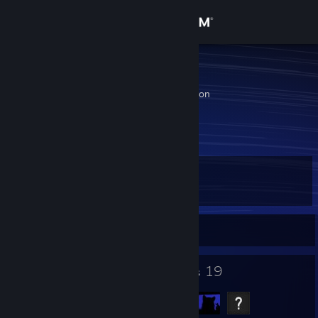
Sign in
Store
Балбес
Tula, Russian Federation
Community
About
Level
Support
12
Change language
Currently Offline
Get the Steam Mobile App
12
19
Badges
Groups
View desktop website