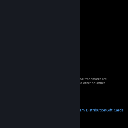
© 2026 Valve Corporation. All rights reserved. All trademarks are
property of their respective owners in the US and other countries.
VAT included in all prices where applicable.
Get Mobile Apps
STEAM
About Steam
Steam SSA
Steamworks
Steam Distribution
Gift Cards
VALVE
About Valve
Jobs
Hardware
Recycling
LEGAL