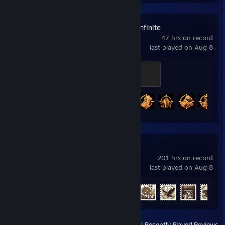
Arena Breakout: Infinite
47 hrs on record
last played on Aug 8
Vanguard
100 XP
Achievement Progress
12 of 33
War Thunder
201 hrs on record
last played on Aug 8
Achievement Progress
44 of 91
View
All Recently Played
|
Reviews