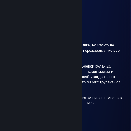
Dec 23, 2025 @ 4:11pm
сильвер на вд это сильно
Шматко
Sep 25, 2025 @ 12:40pm
Приветик, солнышко!~ 💖
Ой, а я тут пыталась с тобой связаться в личке, но что-то не
вышло… Может, ты стесняешься? 👉👈 Не переживай, я же всё
понимаю! 😊
Ты ведь заказывал у нас фаллоимитатор «Боевой кулак 26
сантиметров: Возмездие павшего анубиса» — такой милый и
няшный, прямо как ты! 🥰 Но он до сих пор ждёт, когда ты его
заберёшь и оставишь тёплый отзывчик… А то он уже грустит без
тебя! 😔💔
Давай так: ты быстренько оплачиваешь, а потом пишешь мне, как
он тебе?~ Ну или хотя бы просто «спасибо»… 🙏✨
Жду-жду! 💌
Твоя альтушечка-помощница~ 🌸
Cleme