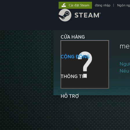
Cài đặt Steam
đăng nhập
|
Ngôn n
CỬA HÀNG
me
CỘNG ĐỒNG
Ngườ
Nếu 
THÔNG TIN
HỖ TRỢ