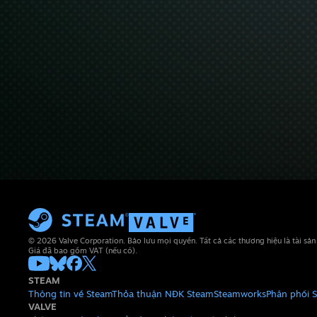
© 2026 Valve Corporation. Bảo lưu mọi quyền. Tất cả các thương hiệu là tài sả
Giá đã bao gồm VAT (nếu có).
STEAM
Thông tin về Steam
Thỏa thuận NĐK Steam
Steamworks
Phân phối 
VALVE