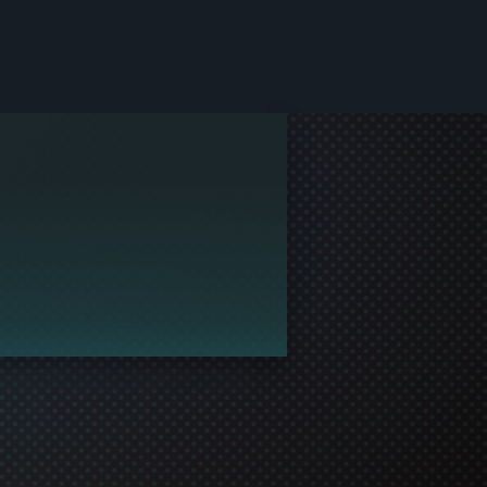
стве Steam.
ы играть вместе!